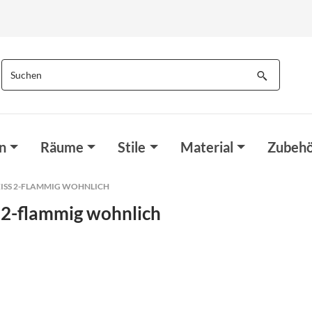
n
Räume
Stile
Material
Zubehö
ISS 2-FLAMMIG WOHNLICH
 2-flammig wohnlich