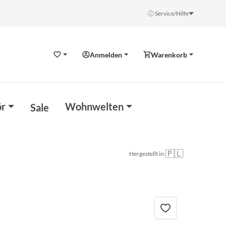
ⓘ Service/Hilfe
Anmelden
Warenkorb
Wunschzettel
r
Wohnwelten
Sale
🇵🇱
Hergestellt in: