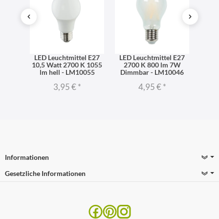
l E27
LED Leuchtmittel E27
LED Leuchtmittel E27
LED 
06 lm
10,5 Watt 2700 K 1055
2700 K 800 lm 7W
dimm
iß -
lm hell - LM10055
Dimmbar - LM10046
270
3,95 €
*
4,95 €
*
Informationen
Gesetzliche Informationen