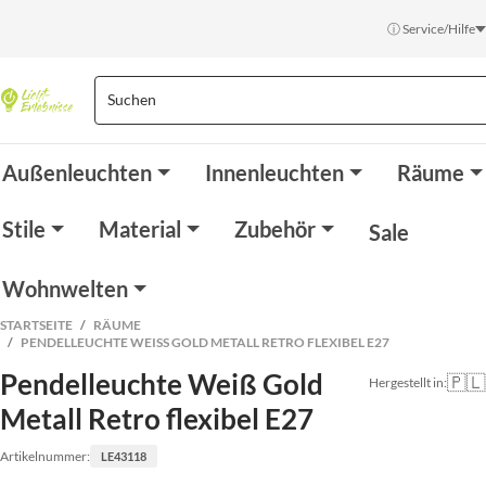
ⓘ Service/Hilfe
Außenleuchten
Innenleuchten
Räume
Stile
Material
Zubehör
Sale
Wohnwelten
STARTSEITE
RÄUME
PENDELLEUCHTE WEISS GOLD METALL RETRO FLEXIBEL E27
Pendelleuchte Weiß Gold
🇵🇱
Hergestellt in:
Metall Retro flexibel E27
Artikelnummer:
LE43118