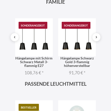
FAMILIE
T
SONDERANGEBOT
SONDERANGEBOT
SO
hwarz
Hängelampe mit Schirm
Hängelampe Schwarz
Häng
ro 2-
Schwarz Metall 3-
Gold 3-flammig
Gold
7
flammig E27
höhenverstellbar
108,76 €
*
91,70 €
*
PASSENDE LEUCHTMITTEL
BESTSELLER
TO