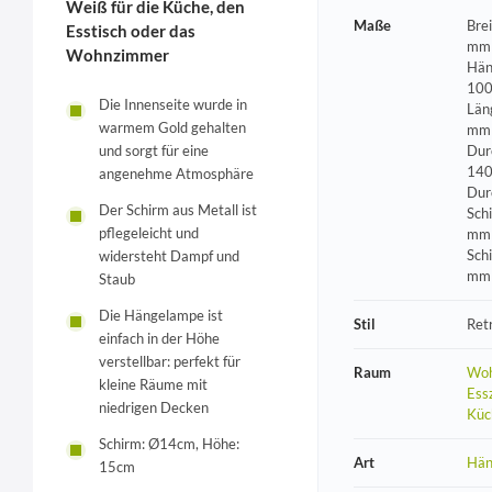
Weiß für die Küche, den
Maße
Bre
Esstisch oder das
mm 
Wohnzimmer
Hän
100
Die Innenseite wurde in
Län
warmem Gold gehalten
mm 
und sorgt für eine
Dur
140
angenehme Atmosphäre
Dur
Der Schirm aus Metall ist
Sch
pflegeleicht und
mm 
Sch
widersteht Dampf und
mm
Staub
Die Hängelampe ist
Stil
Ret
einfach in der Höhe
verstellbar: perfekt für
Raum
Woh
kleine Räume mit
Ess
niedrigen Decken
Küc
Schirm: Ø14cm, Höhe:
Art
Hän
15cm