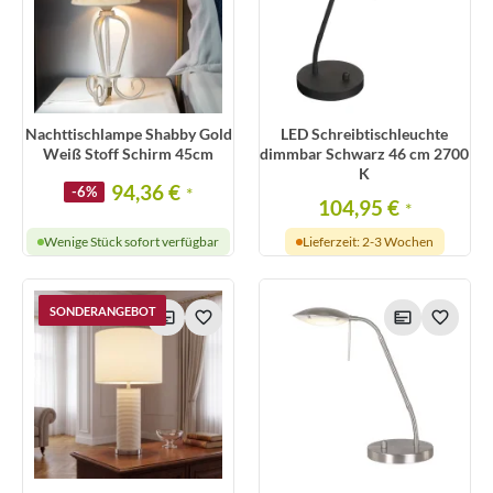
Nachttischlampe Shabby Gold
LED Schreibtischleuchte
Weiß Stoff Schirm 45cm
dimmbar Schwarz 46 cm 2700
K
94,36 €
-6%
*
104,95 €
*
Wenige Stück sofort verfügbar
Lieferzeit: 2-3 Wochen
SONDERANGEBOT