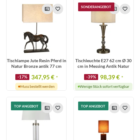
SONDERANGEBOT
Tischlampe Jute Resin Pferd in
Tischleuchte E27 62 cm Ø 30
Natur Bronze antik 77 cm
cm in Messing Antik Natur
347,95 €
98,39 €
-17%
*
-39%
*
Muss bestellt werden
Wenige Stück sofort verfügbar
TOP ANGEBOT
TOP ANGEBOT