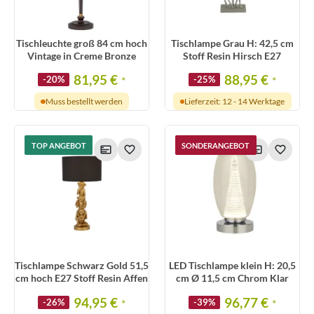
Tischleuchte groß 84 cm hoch
Tischlampe Grau H: 42,5 cm
Vintage in Creme Bronze
Stoff Resin Hirsch E27
81,95 €
88,95 €
-20%
*
-25%
*
Muss bestellt werden
Lieferzeit: 12 - 14 Werktage
TOP ANGEBOT
SONDERANGEBOT
Tischlampe Schwarz Gold 51,5
LED Tischlampe klein H: 20,5
cm hoch E27 Stoff Resin Affen
cm Ø 11,5 cm Chrom Klar
94,95 €
96,77 €
-26%
*
-39%
*