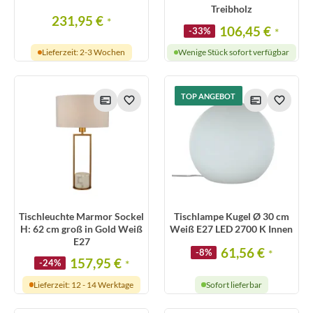
Treibholz
231,95 €
*
106,45 €
-33%
*
Lieferzeit: 2-3 Wochen
Wenige Stück sofort verfügbar
TOP ANGEBOT
Tischleuchte Marmor Sockel
Tischlampe Kugel Ø 30 cm
H: 62 cm groß in Gold Weiß
Weiß E27 LED 2700 K Innen
E27
61,56 €
-8%
*
157,95 €
-24%
*
Lieferzeit: 12 - 14 Werktage
Sofort lieferbar