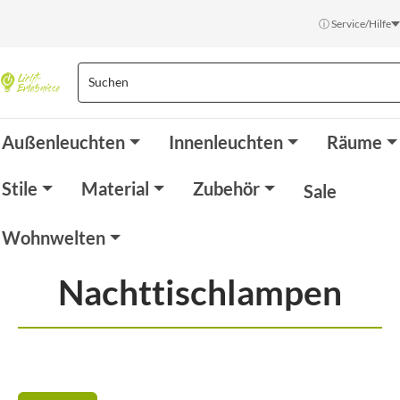
ⓘ Service/Hilfe
Außenleuchten
Innenleuchten
Räume
Stile
Material
Zubehör
Sale
Wohnwelten
Nachttischlampen