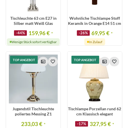
Tischleuchte 63 cm E27 in
Wohnliche Tischlampe Stoff
Silber matt Weiß Glas
Keramik in Orange E14 51 cm
159,96 €
69,95 €
-44%
*
-26%
*
Wenige Stück sofort verfügbar
In Zulauf
TOP ANGEBOT
TOP ANGEBOT
Jugendstil Tischleuchte
Tischlampe Porzellan rund 62
poliertes Messing Z1
cm Klassisch elegant
233,03 €
327,95 €
*
-17%
*