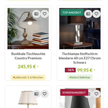
TOP ANGEBOT
Rustikale Tischleuchte
Tischlampe Stoffschirm
Country Premium
blendarm 60 cm E27 Chrom
Schwarz
245,95 €
*
99,95 €
-36%
*
Lieferzeit: 5-6 Wochen
Sofort lieferbar
SONDERANGEBOT