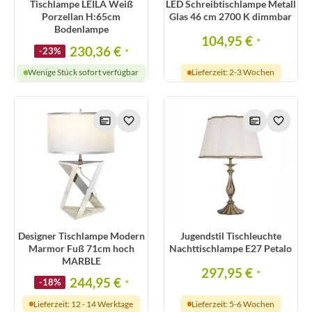
Tischlampe LEILA Weiß
LED Schreibtischlampe Metall
Porzellan H:65cm
Glas 46 cm 2700 K dimmbar
Bodenlampe
104,95 €
*
230,36 €
-23%
*
Wenige Stück sofort verfügbar
Lieferzeit: 2-3 Wochen
Designer Tischlampe Modern
Jugendstil Tischleuchte
Marmor Fuß 71cm hoch
Nachttischlampe E27 Petalo
MARBLE
297,95 €
*
244,95 €
-18%
*
Lieferzeit: 12 - 14 Werktage
Lieferzeit: 5-6 Wochen