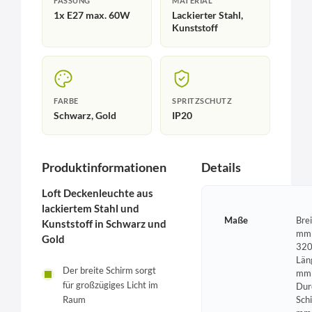
FASSUNG
MATERIAL
1x E27 max. 60W
Lackierter Stahl,
Kunststoff
FARBE
SPRITZSCHUTZ
Schwarz, Gold
IP20
Produktinformationen
Details
Loft Deckenleuchte aus
lackiertem Stahl und
Maße
Bre
Kunststoff in Schwarz und
mm 
Gold
320
Län
Der breite Schirm sorgt
mm 
für großzügiges Licht im
Dur
Raum
Sch