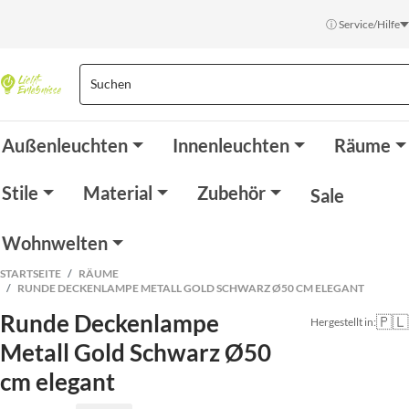
ⓘ Service/Hilfe
Außenleuchten
Innenleuchten
Räume
Stile
Material
Zubehör
Sale
Wohnwelten
STARTSEITE
RÄUME
RUNDE DECKENLAMPE METALL GOLD SCHWARZ Ø50 CM ELEGANT
Runde Deckenlampe
🇵🇱
Hergestellt in:
Metall Gold Schwarz Ø50
cm elegant