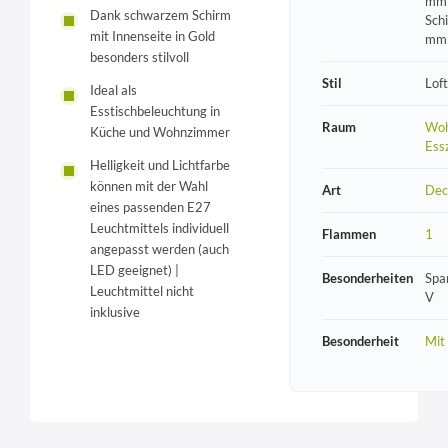
mm 
Dank schwarzem Schirm
Sch
mit Innenseite in Gold
mm
besonders stilvoll
Stil
Loft
Ideal als
Esstischbeleuchtung in
Raum
Woh
Küche und Wohnzimmer
Ess
Helligkeit und Lichtfarbe
können mit der Wahl
Art
Dec
eines passenden E27
Leuchtmittels individuell
Flammen
1
angepasst werden (auch
LED geeignet) |
Besonderheiten
Spa
Leuchtmittel nicht
V
inklusive
Besonderheit
Mit