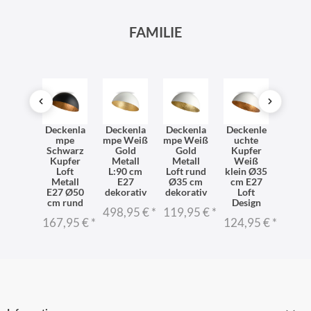
FAMILIE
XXL
Deckenla
Deckenla
Deckenla
Deckenle
Deck
kenle
mpe
mpe Weiß
mpe Weiß
uchte
uchte 
chte
Schwarz
Gold
Gold
Kupfer
Inn
pfer
Kupfer
Metall
Metall
Weiß
Kup
hwarz
Loft
L:90 cm
Loft rund
klein Ø35
Schw
tall
Metall
E27
Ø35 cm
cm E27
E27 
0 cm
E27 Ø50
dekorativ
dekorativ
Loft
cm r
und
cm rund
Design
498,95 €
*
119,95 €
*
119,
8,95 €
*
167,95 €
*
124,95 €
*