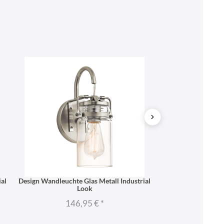
al
Design Wandleuchte Glas Metall Industrial
Hängelampe Esstisc
Look
Desi
146,95 €
*
426