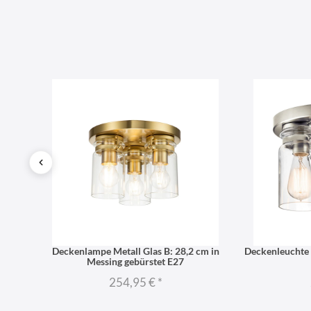
m in
Deckenlampe Metall Glas B: 28,2 cm in
Deckenleuchte 
Messing gebürstet E27
254,95 €
*