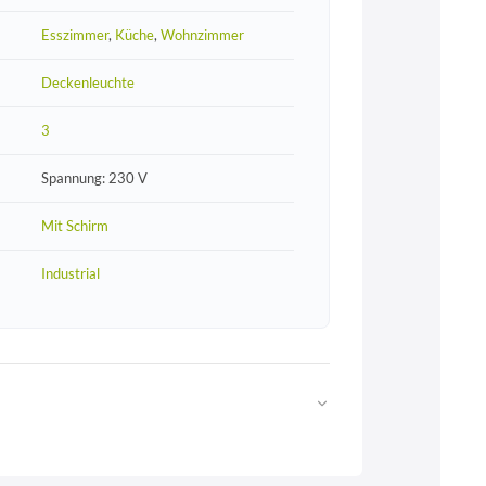
Esszimmer
,
Küche
,
Wohnzimmer
Deckenleuchte
3
Spannung: 230 V
Mit Schirm
Industrial
Web
https://www.licht-erlebnisse.de