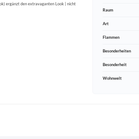
ok) ergänzt den extravaganten Look | nicht
Raum
Art
Flammen
Besonderheiten
Besonderheit
Wohnwelt
Schneeberger Str. 3
PLZ, Ort
09125 Sachsen Chemnitz