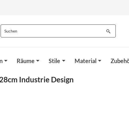
n
Räume
Stile
Material
Zubehö
8cm Industrie Design