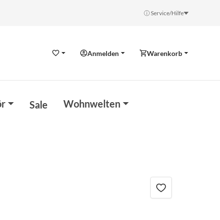
ⓘ Service/Hilfe
Anmelden
Warenkorb
Wunschzettel
r
Wohnwelten
Sale