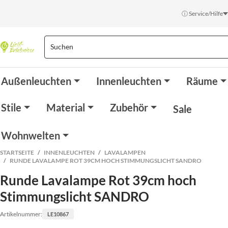
ⓘ Service/Hilfe
Außenleuchten
Innenleuchten
Räume
Stile
Material
Zubehör
Sale
Wohnwelten
STARTSEITE
INNENLEUCHTEN
LAVALAMPEN
RUNDE LAVALAMPE ROT 39CM HOCH STIMMUNGSLICHT SANDRO
Runde Lavalampe Rot 39cm hoch
Stimmungslicht SANDRO
Artikelnummer:
LE10867