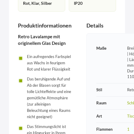
Rot, Klar, Silber
IP20
Produktinformationen
Details
Retro Lavalampe mit
originellem Glas Design
Maße
Bre
| H
Ein aufregendes Farbspiel
| L
aus Wachs in feurigem
mm 
Rot und klarer Flüssigkeit
Dur
11
Das beruhigende Auf und
Ab der Blasen sorgt für
Stil
Ret
tolle Lichteffekte und eine
gemütliche Atmosphäre
Raum
Sch
(zur alleinigen
Beleuchtung eines Raums
Art
Tis
nicht geeignet)
Das Stimmungslicht ist
Flammen
1
ein Hingucker in Ihrem