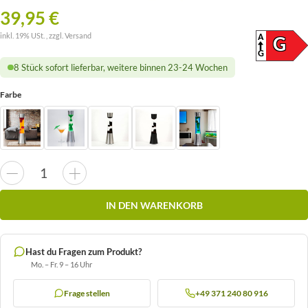
39,95 €
inkl. 19% USt. , zzgl.
Versand
A
ENERG
G
(SKAL
G
8 Stück sofort lieferbar, weitere binnen 23-24 Wochen
Farbe
IN DEN WARENKORB
Hast du Fragen zum Produkt?
Mo. – Fr. 9 – 16 Uhr
Frage stellen
+49 371 240 80 916