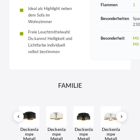
Flammen
1
Ideal als Highlight neben
dem Sofa im
Besonderheiten
Spa
Wohnzimmer
230
Freie Leuchtmittelwahl:
Besonderheit
Mit
Du kannst Helligkeit und
Mit
Lichtfarbe individuell
selbst bestimmen
FAMILIE
dleuc
Deckenla
Deckenla
Deckenla
Deckenla
Deck
 Metall
mpe
mpe
mpe
mpe
uch
eiß
Metall
Metall
Metall
Metall
Met