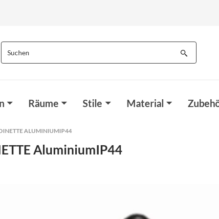
n
Räume
Stile
Material
Zubehö
INETTE ALUMINIUMIP44
NETTE AluminiumIP44