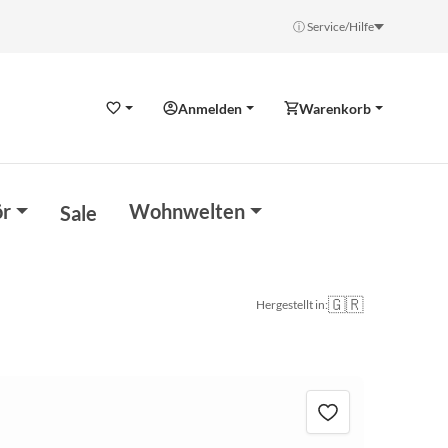
ⓘ Service/Hilfe
Anmelden
Warenkorb
Wunschzettel
r
Wohnwelten
Sale
🇬🇷
Hergestellt in: