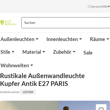
ⓘ Service/Hilfe
Außenleuchten
Innenleuchten
Räume
Stile
Material
Zubehör
Sale
Wohnwelten
Rustikale Außenwandleuchte
Kupfer Antik E27 PARIS
Artikelnummer:
LE27309