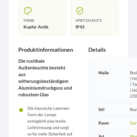
FARBE
SPRITZSCHUTZ
Kupfer Antik
IP43
Produktinformationen
Details
Die rustikale
Außenleuchte besteht
Maße
Bre
aus
| H
witterungsbeständigem
| T
Aluminiumdruckguss und
| H
robustem Glas
23
Die klassische Laternen
Stil
Rust
Form der Lampe
ermöglicht eine breite
Raum
Gar
Lichtstreuung und sorgt
so für mehr Sicherheit auf
Art
Wan