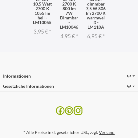
10,5 Watt
2700 K
dimmbar
2700 K
800 lm
7,5 W 806
1055 lm
7W
lm 2700 K
hell -
Dimmbar
warmwei
LM10055
-
ß -
LM10046
LM110A
3,95 €
*
4,95 €
*
6,95 €
*
Informationen
Gesetzliche Informationen
*
Alle Preise inkl. gesetzlicher USt., zzgl.
Versand