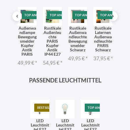
TOP ANGEBOT
TOP ANGEBOT
TOP ANGEBOT
TOP ANGEBOT
TO
tikale
Außenwa
Rustikale
Rustikale
Rustikale
Soc
enleu
ndlampe
Außenleu
Außenwa
Laternen
Wege
hte
Bewegung
chte
ndleuchte
Außenwa
ht
hrazit
smelder
PARIS
Bewegung
ndleuchte
Gar
P44
Kupfer
Kupfer
smelder
PARIS
PAR
ARIS
Antik
Antik
Schwarz
Schwarz
We
PARIS
IP44 E27
IP
95 €
*
49,95 €
*
37,95 €
*
rusti
49,99 €
*
54,95 €
*
29,9
PASSENDE LEUCHTMITTEL
BESTSELLER
TOP ANGEBOT
LED
LED
LED
Leuchtmit
Leuchtmit
Leuchtmit
tel E27
tel E27
tel E27