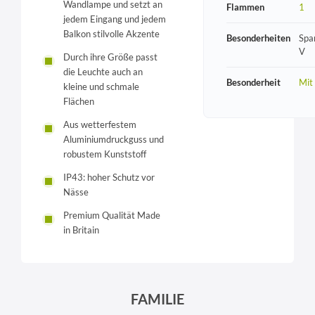
Wandlampe und setzt an
Flammen
1
jedem Eingang und jedem
Balkon stilvolle Akzente
Besonderheiten
Spa
V
Durch ihre Größe passt
die Leuchte auch an
Besonderheit
Mit
kleine und schmale
Flächen
Aus wetterfestem
Aluminiumdruckguss und
robustem Kunststoff
IP43: hoher Schutz vor
Nässe
Premium Qualität Made
in Britain
FAMILIE