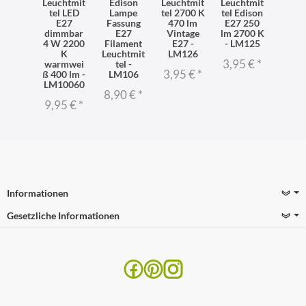
Leuchtmit
Edison
Leuchtmit
Leuchtmit
tel LED
Lampe
tel 2700 K
tel Edison
E27
Fassung
470 lm
E27 250
dimmbar
E27
Vintage
lm 2700 K
4 W 2200
Filament
E27 -
- LM125
K
Leuchtmit
LM126
3,95 €
*
warmwei
tel -
3,95 €
*
ß 400 lm -
LM106
LM10060
8,90 €
*
9,95 €
*
Informationen
Gesetzliche Informationen