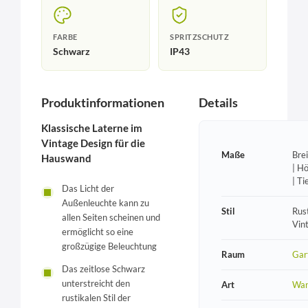
FARBE
SPRITZSCHUTZ
Schwarz
IP43
Produktinformationen
Details
Klassische Laterne im
Vintage Design für die
Maße
Bre
Hauswand
| H
| T
Das Licht der
Außenleuchte kann zu
Stil
Rust
allen Seiten scheinen und
Vin
ermöglicht so eine
großzügige Beleuchtung
Raum
Gar
Das zeitlose Schwarz
unterstreicht den
Art
Wan
rustikalen Stil der