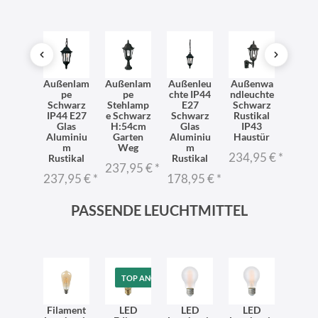
eleuc
Außenlam
Außenlam
Außenleu
Außenwa
Deck
hte
pe
pe
chte IP44
ndleuchte
uch
hwarz
Schwarz
Stehlamp
E27
Schwarz
RO
stikal
IP44 E27
e Schwarz
Schwarz
Rustikal
Schw
104cm
Glas
H:54cm
Glas
IP43
Alum
P44
Aluminiu
Garten
Aluminiu
Haustür
m I
ORY
m
Weg
m
auß
234,95 €
*
Rustikal
Rustikal
7,95 €
*
237,95 €
*
254,
237,95 €
*
178,95 €
*
PASSENDE LEUCHTMITTEL
TOP ANGEBOT
Filament
LED
LED
LED