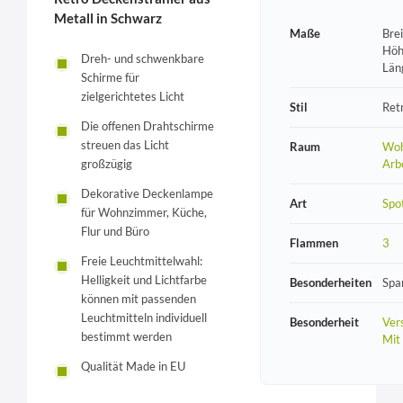
Metall in Schwarz
Maße
Bre
Höh
Dreh- und schwenkbare
Län
Schirme für
zielgerichtetes Licht
Stil
Ret
Die offenen Drahtschirme
streuen das Licht
Raum
Woh
großzügig
Arb
Dekorative Deckenlampe
Art
Spo
für Wohnzimmer, Küche,
Flur und Büro
Flammen
3
Freie Leuchtmittelwahl:
Helligkeit und Lichtfarbe
Besonderheiten
Spa
können mit passenden
Leuchtmitteln individuell
Besonderheit
Vers
bestimmt werden
Mit
Qualität Made in EU