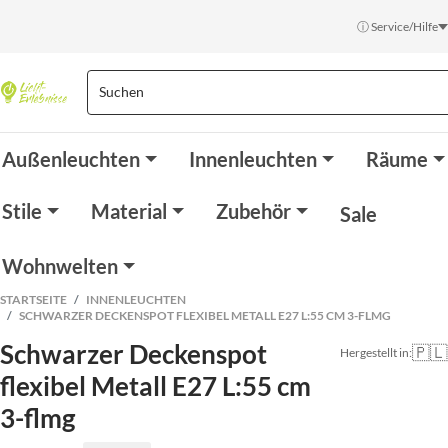
ⓘ Service/Hilfe
Außenleuchten
Innenleuchten
Räume
Stile
Material
Zubehör
Sale
Wohnwelten
STARTSEITE
INNENLEUCHTEN
SCHWARZER DECKENSPOT FLEXIBEL METALL E27 L:55 CM 3-FLMG
Schwarzer Deckenspot
🇵🇱
Hergestellt in:
flexibel Metall E27 L:55 cm
3-flmg