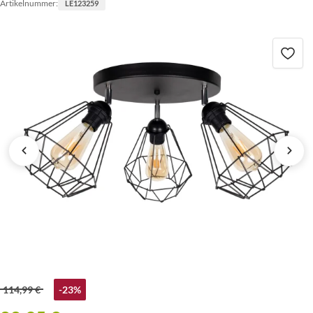
Artikelnummer:
LE123259
114,99 €
-23%