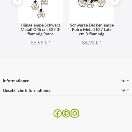
warz
Hängelampe Schwarz
Schwarze Deckenlampe
Schwa
27 bis
Metall Ø45 cm E27 3-
Retro Metall E27 L:65
Retr
flammig Retro
cm 3-flammig
88,95 €
*
86,95 €
*
Informationen
Gesetzliche Informationen