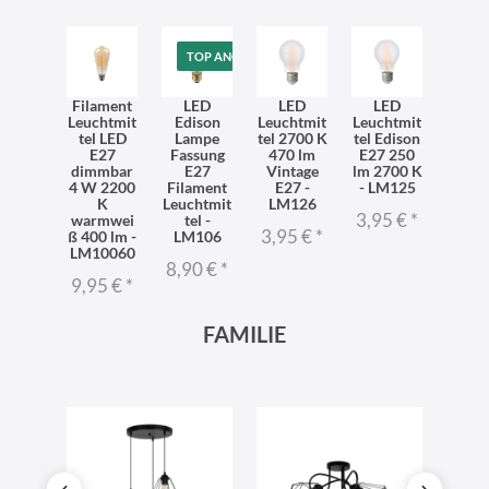
TOP ANGEBOT
Filament
LED
LED
LED
Leuchtmit
Edison
Leuchtmit
Leuchtmit
tel LED
Lampe
tel 2700 K
tel Edison
E27
Fassung
470 lm
E27 250
dimmbar
E27
Vintage
lm 2700 K
4 W 2200
Filament
E27 -
- LM125
K
Leuchtmit
LM126
3,95 €
*
warmwei
tel -
3,95 €
*
ß 400 lm -
LM106
LM10060
8,90 €
*
9,95 €
*
FAMILIE