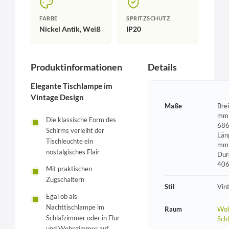
FARBE
SPRITZSCHUTZ
Nickel Antik, Weiß
IP20
Produktinformationen
Details
Elegante Tischlampe im
Vintage Design
Maße
Bre
mm 
Die klassische Form des
686
Schirms verleiht der
Län
Tischleuchte ein
mm 
nostalgisches Flair
Dur
40
Mit praktischen
Zugschaltern
Stil
Vin
Egal ob als
Nachttischlampe im
Raum
Woh
Schlafzimmer oder in Flur
Sch
und Wohnzimmer auf