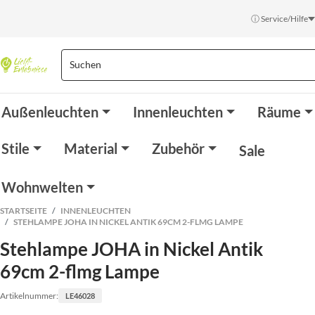
ⓘ Service/Hilfe
Außenleuchten
Innenleuchten
Räume
Stile
Material
Zubehör
Sale
Wohnwelten
STARTSEITE
INNENLEUCHTEN
STEHLAMPE JOHA IN NICKEL ANTIK 69CM 2-FLMG LAMPE
Stehlampe JOHA in Nickel Antik
69cm 2-flmg Lampe
Artikelnummer:
LE46028