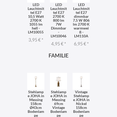
LED
LED
LED
Leuchtmit
Leuchtmit
Leuchtmit
tel E27
tel E27
tel E27
10,5 Watt
2700 K
dimmbar
2700 K
800 lm
7,5 W 806
1055 lm
7W
lm 2700 K
hell -
Dimmbar
warmwei
LM10055
-
ß -
LM10046
LM110A
3,95 €
*
4,95 €
*
6,95 €
*
FAMILIE
Stehlamp
Stehlamp
Vintage
e JOHA in
e JOHA in
Stehlamp
Messing
Messing
e JOHA in
158cm
69cm
Nickel
Ø43cm
Vintage
158cm
Bodenlam
Bodenlam
Bodenlam
pe
pe
pe