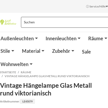
ⓘ Service/Hilfe
Außenleuchten
Innenleuchten
Räume
Stile
Material
Zubehör
Sale
Wohnwelten
STARTSEITE
RÄUME
VINTAGE HÄNGELAMPE GLAS METALL RUND VIKTORIANISCH
Vintage Hängelampe Glas Metall
rund viktorianisch
Artikelnummer:
LE45079