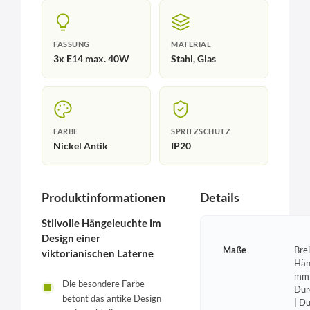
FASSUNG
MATERIAL
3x E14 max. 40W
Stahl, Glas
FARBE
SPRITZSCHUTZ
Nickel Antik
IP20
Produktinformationen
Details
Stilvolle Hängeleuchte im
Design einer
Maße
Bre
viktorianischen Laterne
Hän
mm 
Die besondere Farbe
Dur
betont das antike Design
| D