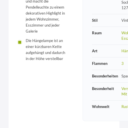
und macht die
Soc
Pendelleuchte zu einem
12
dekorativen Highlight in
jedem Wohnzimmer,
Stil
Vin
Esszimmer und jeder
Galerie
Raum
Woh
Ess
Die Hängelampe ist an
einer kürzbaren Kette
Art
Hän
aufgehängt und dadurch
in der Höhe verstellbar
Flammen
3
Besonderheiten
Spa
Besonderheit
Vers
Mit
Wohnwelt
Rust