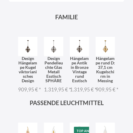
FAMILIE
Design
Design
Hängelam
Hängelam
Hängelam
Pendelleu
pe Antik
pe rund D:
pe Kugel
chte Glas
in Bronze
37,1 cm
viktoriani
Metall
Vintage
Kugelschi
sches
Esstisch
rund
rm in
Design
SPHÄRE
Esstisch
Messing
909,95 €
*
1.319,95 €
*
1.319,95 €
*
909,95 €
*
PASSENDE LEUCHTMITTEL
TOP ANGEBOT