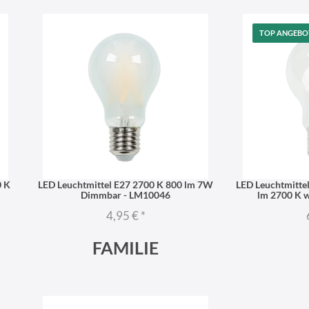
TOP ANGEBO
0 K
LED Leuchtmittel E27 2700 K 800 lm 7W
LED Leuchtmitte
Dimmbar - LM10046
lm 2700 K 
4,95 €
*
FAMILIE