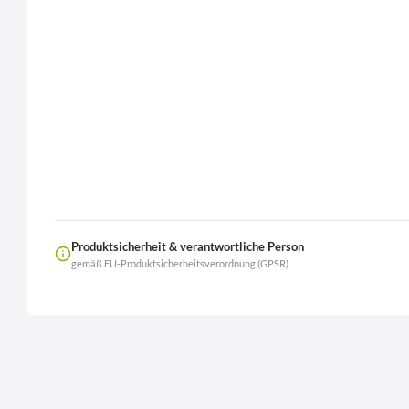
Produktsicherheit & verantwortliche Person
gemäß EU-Produktsicherheitsverordnung (GPSR)
Name
LierOn GmbH
Anschrift