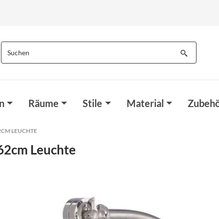
n
Räume
Stile
Material
Zubehö
2CM LEUCHTE
62cm Leuchte