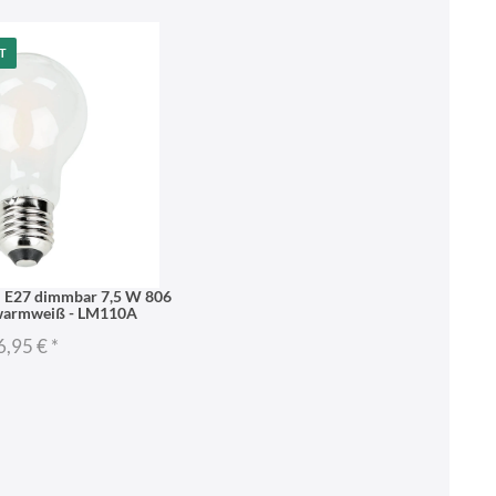
T
l E27 dimmbar 7,5 W 806
warmweiß - LM110A
6,95 €
*