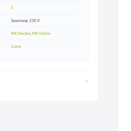
1
Spannung: 230 V
Mit Stecker
,
Mit Schirm
Luxus
Web
https://www.licht-erlebnisse.de