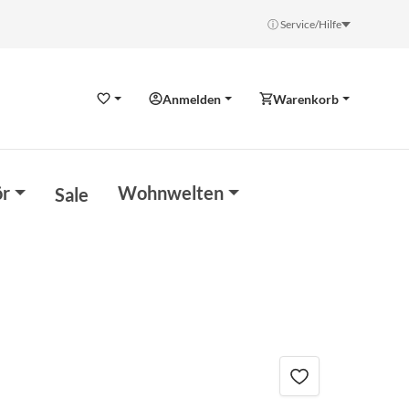
ⓘ Service/Hilfe
Anmelden
Warenkorb
Wunschzettel
r
Wohnwelten
Sale