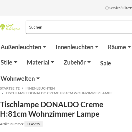
ⓘ Service/Hilfe
Außenleuchten
Innenleuchten
Räume
Stile
Material
Zubehör
Sale
Wohnwelten
STARTSEITE
INNENLEUCHTEN
TISCHLAMPE DONALDO CREME H:81CM WOHNZIMMER LAMPE
Tischlampe DONALDO Creme
H:81cm Wohnzimmer Lampe
Artikelnummer:
LE45625