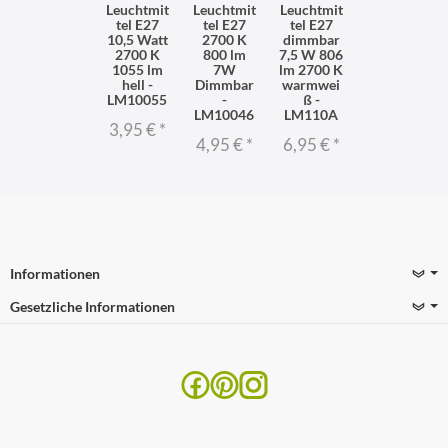
Leuchtmit
Leuchtmit
Leuchtmit
tel E27
tel E27
tel E27
10,5 Watt
2700 K
dimmbar
2700 K
800 lm
7,5 W 806
1055 lm
7W
lm 2700 K
hell -
Dimmbar
warmwei
LM10055
-
ß -
LM10046
LM110A
3,95 €
*
4,95 €
*
6,95 €
*
Informationen
Gesetzliche Informationen