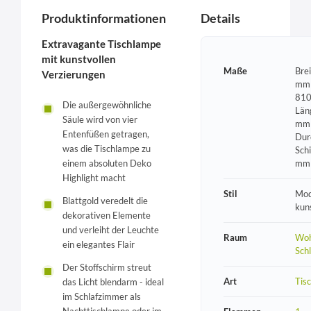
Produktinformationen
Details
Extravagante Tischlampe
mit kunstvollen
Maße
Bre
Verzierungen
mm 
810
Die außergewöhnliche
Län
Säule wird von vier
mm 
Entenfüßen getragen,
Dur
was die Tischlampe zu
Sch
mm
einem absoluten Deko
Highlight macht
Stil
Mod
Blattgold veredelt die
kun
dekorativen Elemente
und verleiht der Leuchte
Raum
Woh
ein elegantes Flair
Sch
Der Stoffschirm streut
Art
Tis
das Licht blendarm - ideal
im Schlafzimmer als