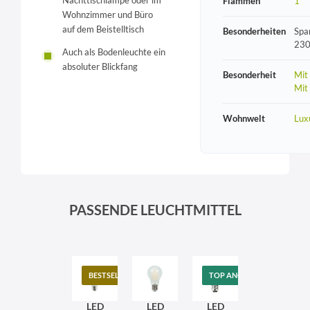
Nachttischlampe oder im
Flammen
1
Wohnzimmer und Büro
auf dem Beistelltisch
Besonderheiten
Spa
230
Auch als Bodenleuchte ein
absoluter Blickfang
Besonderheit
Mit
Mit
Wohnwelt
Lux
PASSENDE LEUCHTMITTEL
BESTSELLER
TOP ANGEBOT
LED
LED
LED