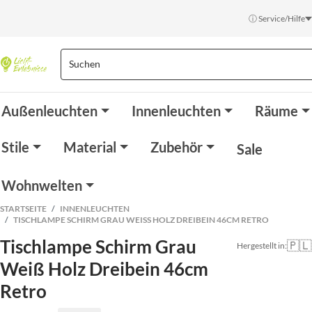
ⓘ Service/Hilfe
Außenleuchten
Innenleuchten
Räume
Stile
Material
Zubehör
Sale
Wohnwelten
STARTSEITE
INNENLEUCHTEN
TISCHLAMPE SCHIRM GRAU WEISS HOLZ DREIBEIN 46CM RETRO
Tischlampe Schirm Grau
🇵🇱
Hergestellt in:
Weiß Holz Dreibein 46cm
Retro