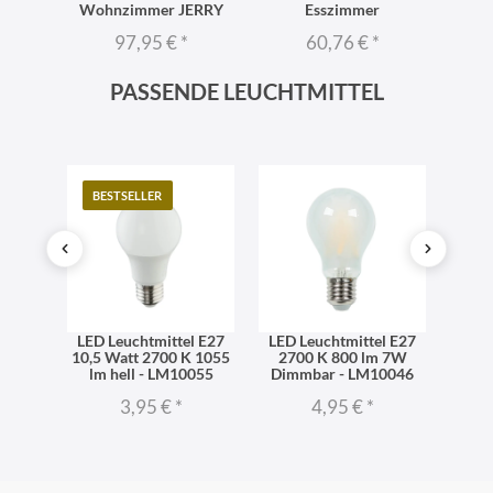
RRY
Wohnzimmer JERRY
Esszimmer
97,95 €
*
60,76 €
*
PASSENDE LEUCHTMITTEL
BESTSELLER
TO
l E27
LED Leuchtmittel E27
LED Leuchtmittel E27
LED 
06 lm
10,5 Watt 2700 K 1055
2700 K 800 lm 7W
dimm
iß -
lm hell - LM10055
Dimmbar - LM10046
270
3,95 €
*
4,95 €
*