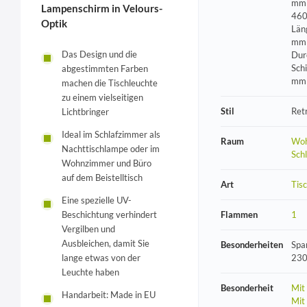
mm 
Lampenschirm in Velours-
460
Optik
Län
mm 
Das Design und die
Dur
Sch
abgestimmten Farben
mm
machen die Tischleuchte
zu einem vielseitigen
Stil
Ret
Lichtbringer
Ideal im Schlafzimmer als
Raum
Woh
Nachttischlampe oder im
Sch
Wohnzimmer und Büro
auf dem Beistelltisch
Art
Tis
Eine spezielle UV-
Beschichtung verhindert
Flammen
1
Vergilben und
Ausbleichen, damit Sie
Besonderheiten
Spa
lange etwas von der
230
Leuchte haben
Besonderheit
Mit
Handarbeit: Made in EU
Mit