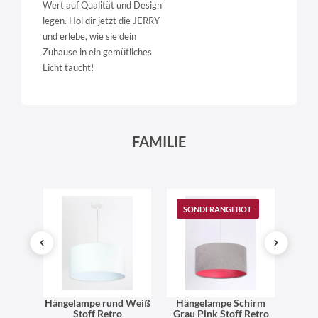
Wert auf Qualität und Design
legen. Hol dir jetzt die JERRY
und erlebe, wie sie dein
Zuhause in ein gemütliches
Licht taucht!
FAMILIE
T
SONDERANGEBOT
olz
Hängelampe rund Weiß
Hängelampe Schirm
Häng
Pink
Stoff Retro
Grau Pink Stoff Retro