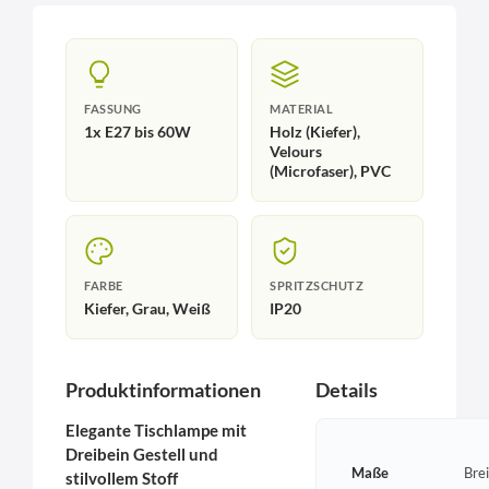
FASSUNG
MATERIAL
1x E27 bis 60W
Holz (Kiefer),
Velours
(Microfaser), PVC
FARBE
SPRITZSCHUTZ
Kiefer, Grau, Weiß
IP20
Produktinformationen
Details
Elegante Tischlampe mit
Dreibein Gestell und
Maße
Bre
stilvollem Stoff