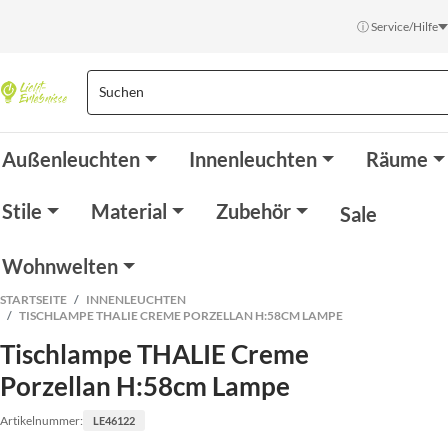
ⓘ Service/Hilfe
Außenleuchten
Innenleuchten
Räume
Stile
Material
Zubehör
Sale
Wohnwelten
STARTSEITE
INNENLEUCHTEN
TISCHLAMPE THALIE CREME PORZELLAN H:58CM LAMPE
Tischlampe THALIE Creme
Porzellan H:58cm Lampe
Artikelnummer:
LE46122