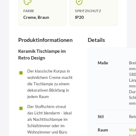
FARBE
SPRITZSCHUTZ
Creme, Braun
IP20
Produktinformationen
Details
Keramik Tischlampe im
Retro Design
Maße
Bre
mm 
Der klassische Korpus in
580
wohnlichem Creme macht
Län
die Tischlampe zu einem
mm 
dekorativen Blickfang in
Dur
jedem Raum
Sch
mm
Der Stoffschirm streut
das Licht blendarm - ideal
Stil
Ret
als Nachttischlampe im
Schlafzimmer oder im
Raum
Woh
Wohnzimmer und Büro
Sch