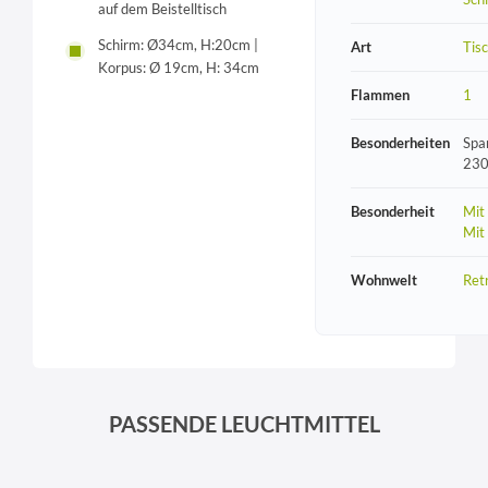
auf dem Beistelltisch
Schirm: Ø34cm, H:20cm |
Art
Tis
Korpus: Ø 19cm, H: 34cm
Flammen
1
Besonderheiten
Spa
230
Besonderheit
Mit
Mit
Wohnwelt
Ret
PASSENDE LEUCHTMITTEL