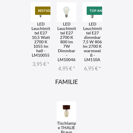
BESTSELLER
TOP ANGEBOT
LED
LED
LED
Leuchtmit
Leuchtmit
Leuchtmit
tel E27
tel E27
tel E27
10,5 Watt
2700 K
dimmbar
2700 K
800 lm
7,5 W 806
1055 lm
7W
lm 2700 K
hell -
Dimmbar
warmwei
LM10055
-
ß -
LM10046
LM110A
3,95 €
*
4,95 €
*
6,95 €
*
FAMILIE
Tischlamp
e THALIE
Braun