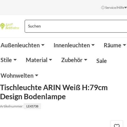
ⓘ Service/Hilfe
Außenleuchten
Innenleuchten
Räume
Stile
Material
Zubehör
Sale
Wohnwelten
Tischleuchte ARIN Weiß H:79cm
Design Bodenlampe
Artikelnummer:
LE45738