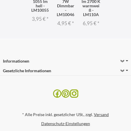
1055 lm
7W
lm 2700 K
hell -
Dimmbar
warmwei
LM10055
-
ß -
LM10046
LM110A
3,95 €
*
4,95 €
*
6,95 €
*
Informationen
Gesetzliche Informationen
*
Alle Preise inkl. gesetzlicher USt., zzgl.
Versand
Datenschutz-Einstellungen