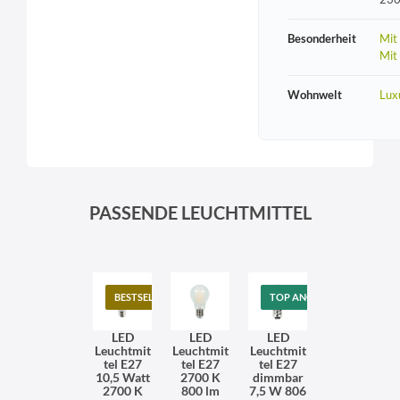
Besonderheit
Mit
Mit
Wohnwelt
Lux
PASSENDE LEUCHTMITTEL
BESTSELLER
TOP ANGEBOT
LED
LED
LED
Leuchtmit
Leuchtmit
Leuchtmit
tel E27
tel E27
tel E27
10,5 Watt
2700 K
dimmbar
2700 K
800 lm
7,5 W 806