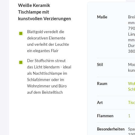
Weiße Keramik
Tischlampe mit
Maße
Bre
kunstvollen Verzierungen
mm 
790
Blattgold veredelt die
Län
dekorativen Elemente
mm 
und verleiht der Leuchte
Dur
ein elegantes Flair
38
Der Stoffschirm streut
Stil
Mod
das Licht blendarm - ideal
kun
als Nachttischlampe im
Schlafzimmer oder im
Raum
Woh
Wohnzimmer und Büro
Sch
auf dem Beistelltisch
Art
Tis
Flammen
1
Besonderheiten
Spa
230