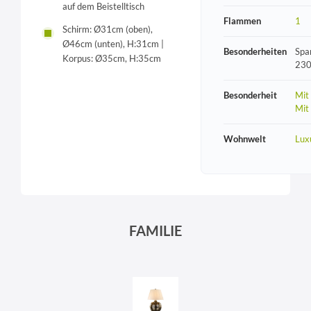
auf dem Beistelltisch
Flammen
1
Schirm: Ø31cm (oben),
Ø46cm (unten), H:31cm |
Besonderheiten
Spa
Korpus: Ø35cm, H:35cm
230
Besonderheit
Mit
Mit
Wohnwelt
Lux
FAMILIE