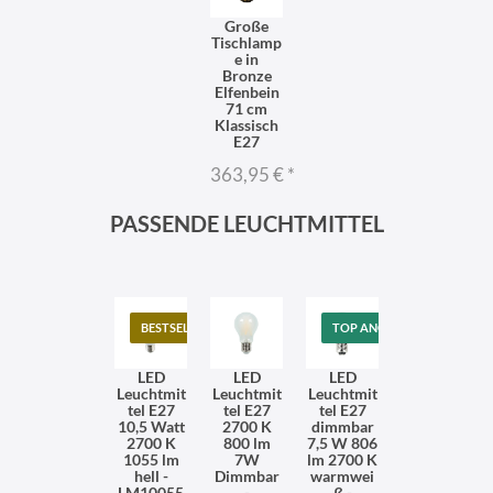
Große
Tischlamp
e in
Bronze
Elfenbein
71 cm
Klassisch
E27
363,95 €
*
PASSENDE LEUCHTMITTEL
BESTSELLER
TOP ANGEBOT
LED
LED
LED
Leuchtmit
Leuchtmit
Leuchtmit
tel E27
tel E27
tel E27
10,5 Watt
2700 K
dimmbar
2700 K
800 lm
7,5 W 806
1055 lm
7W
lm 2700 K
hell -
Dimmbar
warmwei
LM10055
-
ß -