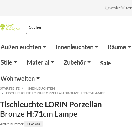
ⓘ Service/Hilfe
Außenleuchten
Innenleuchten
Räume
Stile
Material
Zubehör
Sale
Wohnwelten
STARTSEITE
INNENLEUCHTEN
TISCHLEUCHTE LORIN PORZELLAN BRONZE H:71CM LAMPE
Tischleuchte LORIN Porzellan
Bronze H:71cm Lampe
Artikelnummer:
LE45783