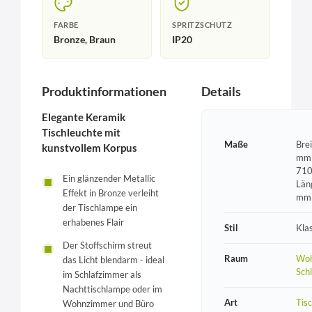
FARBE
SPRITZSCHUTZ
Bronze, Braun
IP20
Produktinformationen
Details
Elegante Keramik
Tischleuchte mit
Maße
Bre
kunstvollem Korpus
mm 
710
Ein glänzender Metallic
Län
Effekt in Bronze verleiht
mm
der Tischlampe ein
erhabenes Flair
Stil
Kla
Der Stoffschirm streut
Raum
Woh
das Licht blendarm - ideal
Sch
im Schlafzimmer als
Nachttischlampe oder im
Art
Tis
Wohnzimmer und Büro