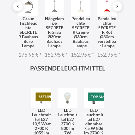
gelam
Graue
Hängelam
Pendelleu
Pendelleu
Häng
pe
Tischleuc
pe
chte
chte
p
CRETE
hte
SECRETE
SECRETE
SECRETE
SECR
Grün
SECRETE
R Grau
R Creme
R Rot
R G
30cm
R Bauhaus
Ø30cm
Ø30cm
Ø30cm
Ø30
stellba
Büro
Bauhaus
Bauhaus
verstellba
verste
Lampe
Lampe
Lampe
Lampe
r Lampe
r La
2,95 €
*
176,95 €
*
152,95 €
*
152,95 €
*
152,95 €
*
152,
PASSENDE LEUCHTMITTEL
BESTSELLER
TOP ANGEBOT
LED
LED
LED
Leuchtmit
Leuchtmit
Leuchtmit
tel E27
tel E27
tel E27
10,5 Watt
2700 K
dimmbar
2700 K
800 lm
7,5 W 806
1055 lm
7W
lm 2700 K