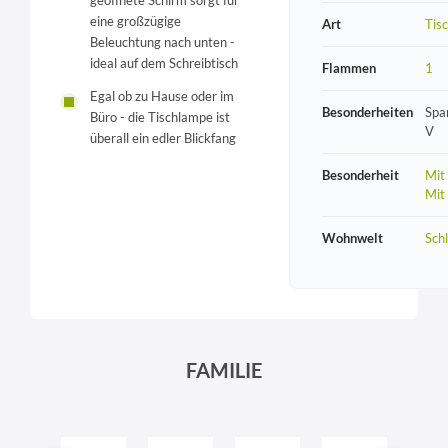
geöffnete Schirm sorgt für
eine großzügige
Art
Tis
Beleuchtung nach unten -
ideal auf dem Schreibtisch
Flammen
1
Egal ob zu Hause oder im
Besonderheiten
Spa
Büro - die Tischlampe ist
V
überall ein edler Blickfang
Besonderheit
Mit
Mit
Wohnwelt
Sch
FAMILIE