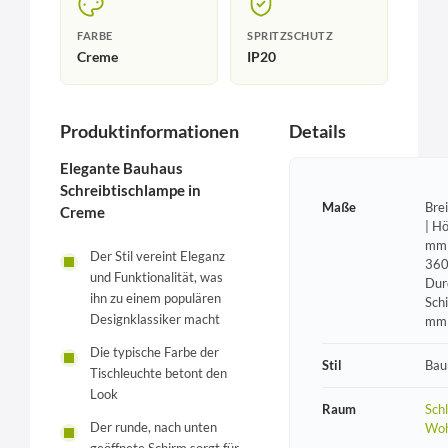
FARBE
SPRITZSCHUTZ
Creme
IP20
Produktinformationen
Details
Elegante Bauhaus
Schreibtischlampe in
Maße
Bre
Creme
| H
mm 
Der Stil vereint Eleganz
360
und Funktionalität, was
Dur
ihn zu einem populären
Sch
Designklassiker macht
mm
Die typische Farbe der
Stil
Bau
Tischleuchte betont den
Look
Raum
Sch
Der runde, nach unten
Wo