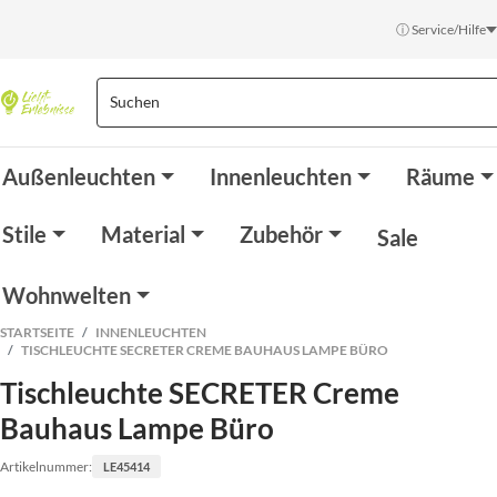
ⓘ Service/Hilfe
Außenleuchten
Innenleuchten
Räume
Stile
Material
Zubehör
Sale
Wohnwelten
STARTSEITE
INNENLEUCHTEN
TISCHLEUCHTE SECRETER CREME BAUHAUS LAMPE BÜRO
Tischleuchte SECRETER Creme
Bauhaus Lampe Büro
Artikelnummer:
LE45414