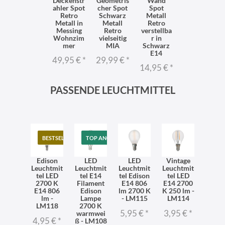
Deckenstr
Geometris
Wand
ahler Spot
cher Spot
Spot
Retro
Schwarz
Metall
Metall in
Metall
Retro
Messing
Retro
verstellba
Wohnzim
vielseitig
r in
mer
MIA
Schwarz
E14
49,95 €
*
29,99 €
*
14,95 €
*
PASSENDE LEUCHTMITTEL
BESTSELLER
TOP ANGEBOT
Edison
LED
LED
Vintage
Leuchtmit
Leuchtmit
Leuchtmit
Leuchtmit
tel LED
tel E14
tel Edison
tel LED
2700 K
Filament
E14 806
E14 2700
E14 806
Edison
lm 2700 K
K 250 lm -
lm -
Lampe
- LM115
LM114
LM118
2700 K
5,95 €
*
3,95 €
*
warmwei
4,95 €
*
ß - LM108