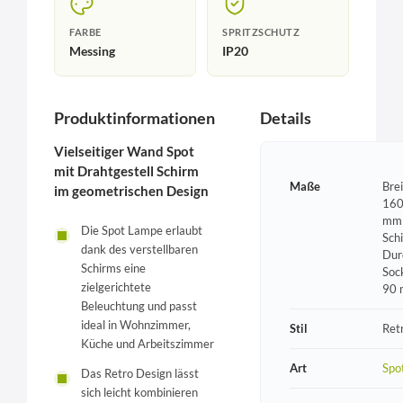
FARBE
SPRITZSCHUTZ
Messing
IP20
Produktinformationen
Details
Vielseitiger Wand Spot
mit Drahtgestell Schirm
Maße
Bre
im geometrischen Design
160
mm 
Die Spot Lampe erlaubt
Sch
dank des verstellbaren
Dur
Schirms eine
Soc
zielgerichtete
90
Beleuchtung und passt
ideal in Wohnzimmer,
Stil
Ret
Küche und Arbeitszimmer
Art
Spo
Das Retro Design lässt
sich leicht kombinieren