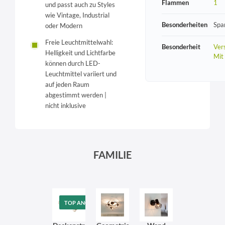
Flammen
1
und passt auch zu Styles
wie Vintage, Industrial
Besonderheiten
Spa
oder Modern
Freie Leuchtmittelwahl:
Besonderheit
Vers
Helligkeit und Lichtfarbe
Mit
können durch LED-
Leuchtmittel variiert und
auf jeden Raum
abgestimmt werden |
nicht inklusive
FAMILIE
TOP ANGEBOT