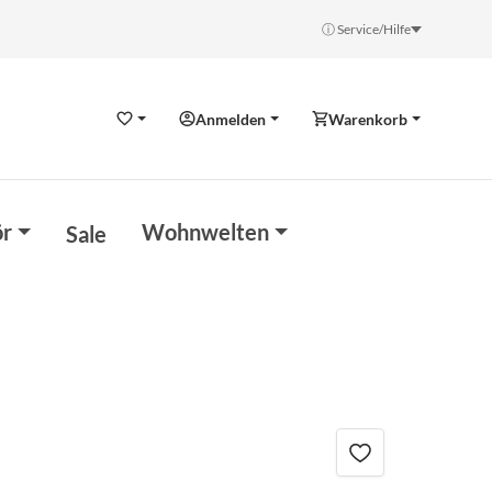
ⓘ Service/Hilfe
Anmelden
Warenkorb
Wunschzettel
r
Wohnwelten
Sale