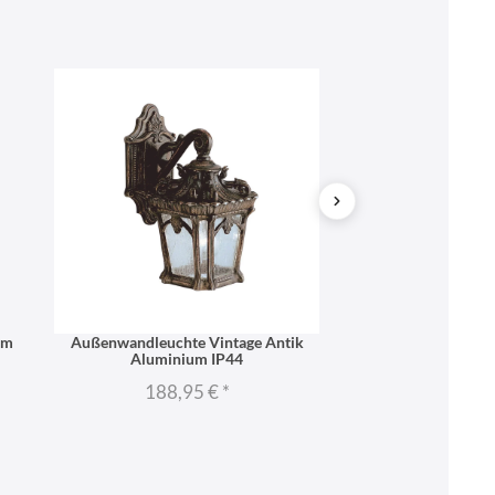
um
Außenwandleuchte Vintage Antik
Hängelampe AMEL
Aluminium IP44
Vint
188,95 €
*
534