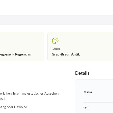
FARBE
egossen), Regenglas
Grau-Braun Antik
Details
Maße
rleihen ihr ein majestätisches Aussehen,
asst
 Gang oder Gewölbe
Stil