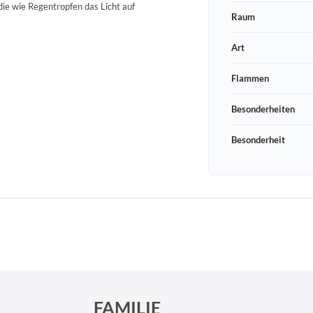
die wie Regentropfen das Licht auf
Raum
Art
Flammen
Besonderheiten
Besonderheit
Schneeberger Str. 3
PLZ, Ort
09125 Sachsen Chemnitz
FAMILIE