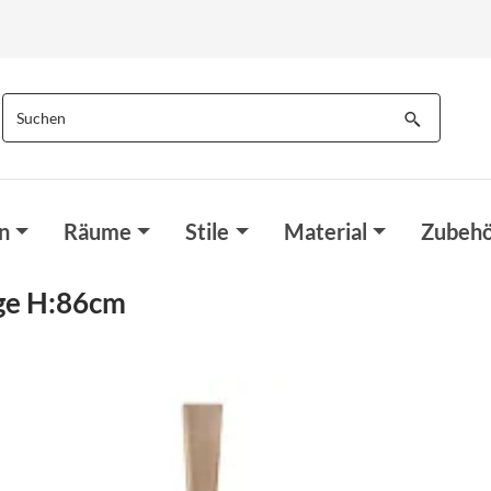
n
Räume
Stile
Material
Zubehö
ge H:86cm