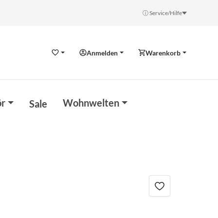
ⓘ Service/Hilfe
Anmelden
Warenkorb
Wunschzettel
r
Wohnwelten
Sale