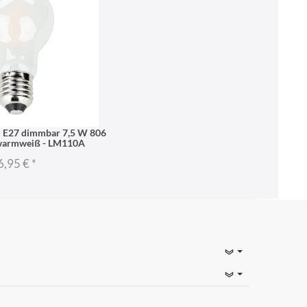
l E27 dimmbar 7,5 W 806
warmweiß - LM110A
6,95 €
*