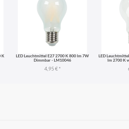
0 K
LED Leuchtmittel E27 2700 K 800 lm 7W
LED Leuchtmitte
Dimmbar - LM10046
lm 2700 K 
4,95 €
*