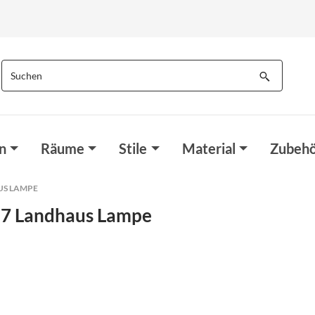
n
Räume
Stile
Material
Zubehö
US LAMPE
7 Landhaus Lampe