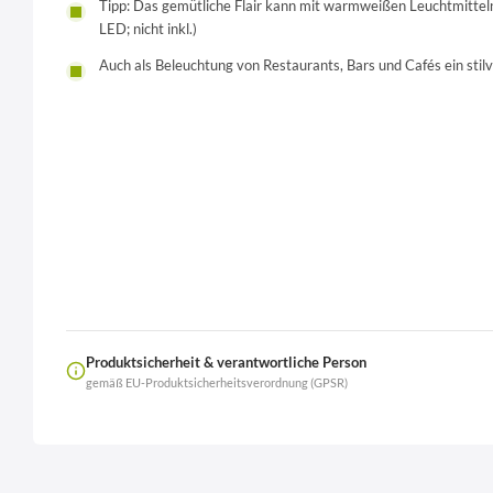
Tipp: Das gemütliche Flair kann mit warmweißen Leuchtmittel
LED; nicht inkl.)
Auch als Beleuchtung von Restaurants, Bars und Cafés ein stil
Produktsicherheit & verantwortliche Person
gemäß EU-Produktsicherheitsverordnung (GPSR)
Name
LierOn GmbH
Anschrift