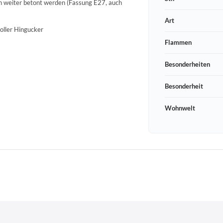
n weiter betont werden (Fassung E27, auch
Art
voller Hingucker
Flammen
Besonderheiten
Besonderheit
Wohnwelt
Schneeberger Str. 3
PLZ, Ort
09125 Sachsen Chemnitz