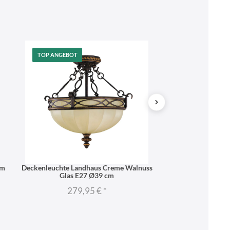
TOP ANGEBOT
cm
Deckenleuchte Landhaus Creme Walnuss
Kronleuchter 4xE
Glas E27 Ø39 cm
ANA
279,95 €
*
428