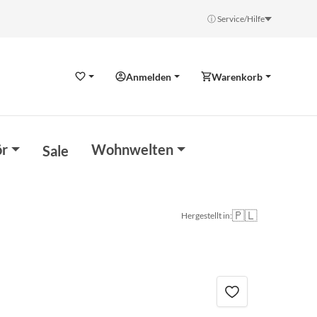
ⓘ Service/Hilfe
Anmelden
Warenkorb
Wunschzettel
r
Wohnwelten
Sale
🇵🇱
Hergestellt in: