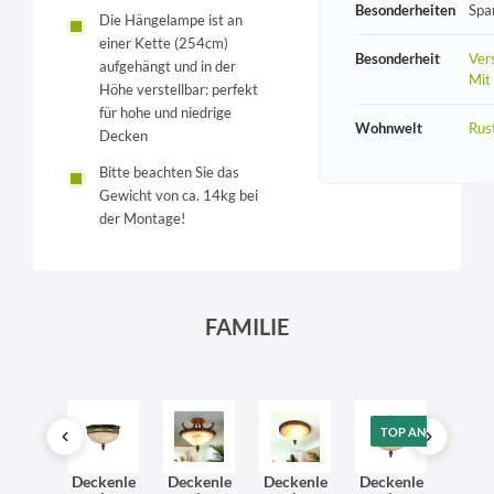
Besonderheiten
Spa
Die Hängelampe ist an
einer Kette (254cm)
Besonderheit
Vers
aufgehängt und in der
Mit
Höhe verstellbar: perfekt
für hohe und niedrige
Wohnwelt
Rust
Decken
Bitte beachten Sie das
Gewicht von ca. 14kg bei
der Montage!
FAMILIE
T
SONDERANGEBOT
TOP ANGEBOT
ndlam
Deckenle
Deckenle
Deckenle
Deckenle
Kron