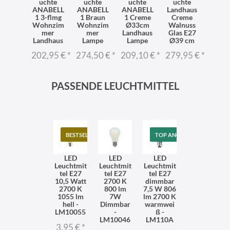
pe
uchte
uchte
uchte
uchte
hte
ABELL
ANABELL
ANABELL
ANABELL
Landhaus
4xE
alnuss
1 3-flmg
1 Braun
1 Creme
Creme
Wohn
xE27
Wohnzim
Wohnzim
Ø33cm
Walnuss
me
dhaus
mer
mer
Landhaus
Glas E27
Lam
ampe
Landhaus
Lampe
Lampe
Ø39 cm
ANAB
1
1,02 €
*
202,95 €
*
274,50 €
*
209,10 €
*
279,95 €
*
428,
PASSENDE LEUCHTMITTEL
BESTSELLER
TOP ANGEBOT
LED
LED
LED
Leuchtmit
Leuchtmit
Leuchtmit
tel E27
tel E27
tel E27
10,5 Watt
2700 K
dimmbar
2700 K
800 lm
7,5 W 806
1055 lm
7W
lm 2700 K
hell -
Dimmbar
warmwei
LM10055
-
ß -
LM10046
LM110A
3,95 €
*