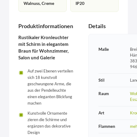
Walnuss, Creme
IP20
Produktinformationen
Details
Rustikaler Kronleuchter
mit Schirm in elegantem
Maße
Bre
Braun für Wohnzimmer,
Hän
Salon und Galerie
383
94
Auf zwei Ebenen verteilen
sich 18 kunstvoll
Stil
Lan
geschwungene Arme, die
aus der Pendelleuchte
Raum
Woh
einen eleganten Blickfang
Ess
machen
Art
Kro
Kunstvolle Ornamente
zieren die Schirme und
ergänzen das dekorative
Flammen
meh
Design