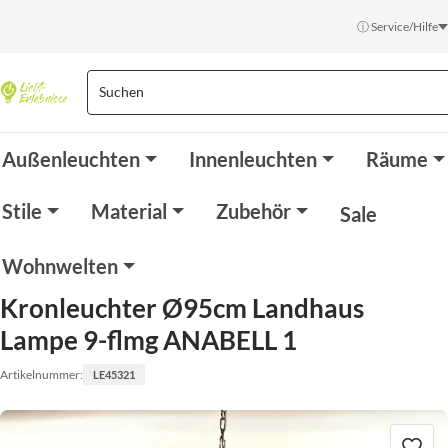
ⓘ Service/Hilfe
Außenleuchten
Innenleuchten
Räume
Stile
Material
Zubehör
Sale
Wohnwelten
Kronleuchter Ø95cm Landhaus
Lampe 9-flmg ANABELL 1
Artikelnummer:
LE45321