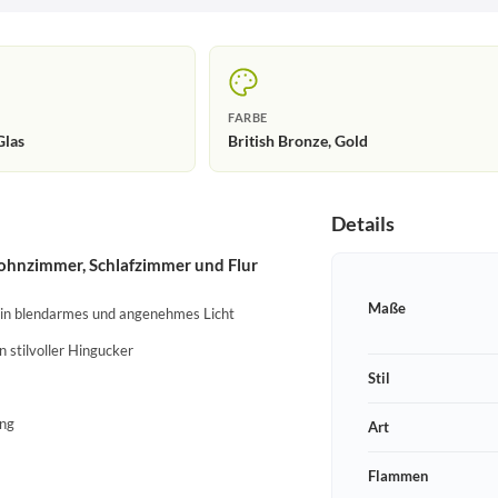
FARBE
Glas
British Bronze, Gold
Details
ohnzimmer, Schlafzimmer und Flur
Maße
 ein blendarmes und angenehmes Licht
n stilvoller Hingucker
Stil
ung
Art
Flammen