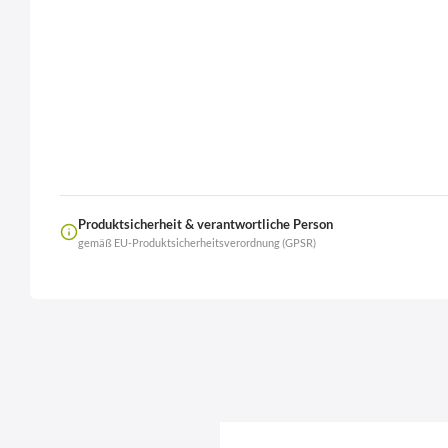
Produktsicherheit & verantwortliche Person
gemäß EU-Produktsicherheitsverordnung (GPSR)
Name
LierOn GmbH
Anschrift