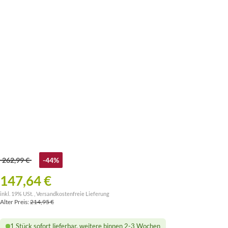
262,99 €
-44%
147,64 €
inkl. 19% USt. ,
Versandkostenfreie Lieferung
Alter Preis:
214,95 €
1 Stück sofort lieferbar, weitere binnen 2-3 Wochen