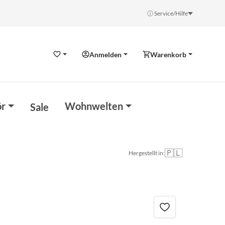
ⓘ Service/Hilfe
Anmelden
Warenkorb
Wunschzettel
r
Wohnwelten
Sale
🇵🇱
Hergestellt in: