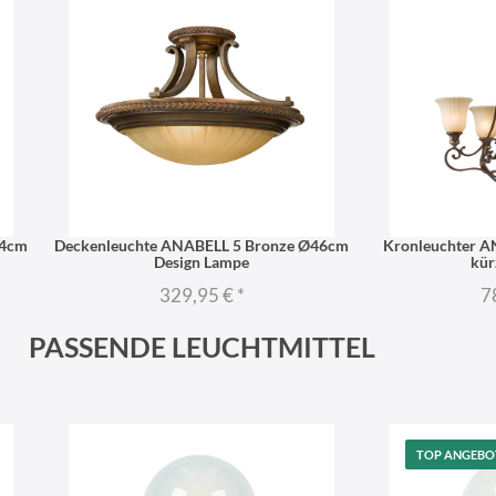
34cm
Deckenleuchte ANABELL 5 Bronze Ø46cm
Kronleuchter A
Design Lampe
kür
329,95 €
*
7
PASSENDE LEUCHTMITTEL
TOP ANGEBO