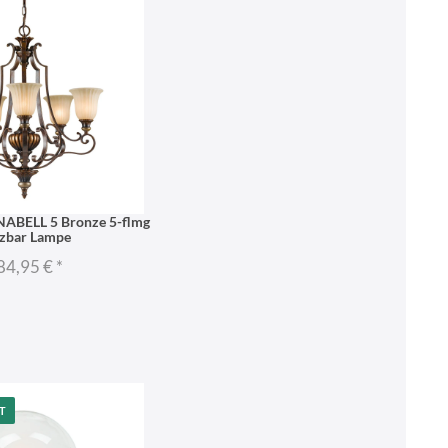
NABELL 5 Bronze 5-flmg
zbar Lampe
84,95 €
*
T