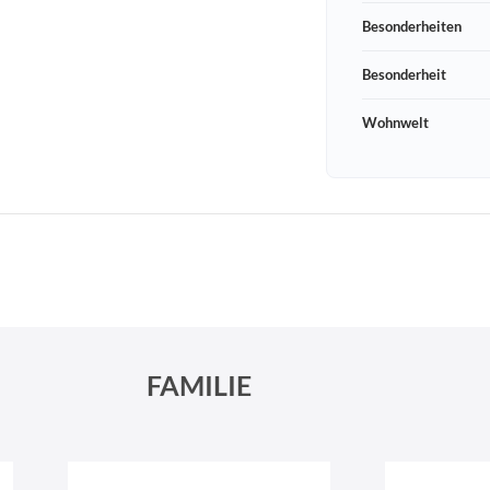
Besonderheiten
Besonderheit
Wohnwelt
Schneeberger Str. 3
PLZ, Ort
09125 Sachsen Chemnitz
FAMILIE