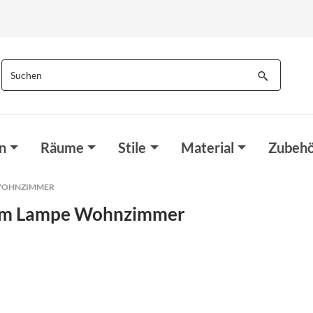
n
Räume
Stile
Material
Zubehö
 WOHNZIMMER
cm Lampe Wohnzimmer