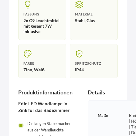
FASSUNG
MATERIAL
2x G9 Leuchtmittel
Stahl, Glas
mit gesamt 7W
inklusive
FARBE
SPRITZSCHUTZ
Zinn, Weiß
IP44
Produktinformationen
Details
Edle LED Wandlampe in
Zink für das Badezimmer
Maße
Bre
| H
Die langen Stäbe machen
| T
aus der Wandleuchte
| D