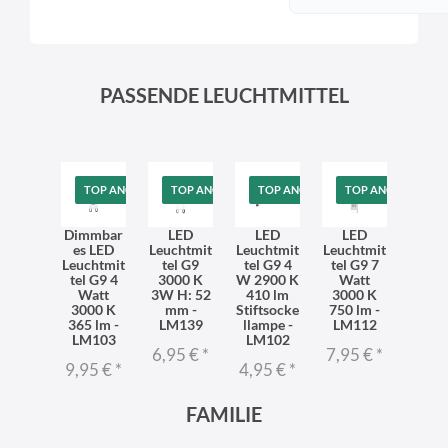
PASSENDE LEUCHTMITTEL
TOP ANGEBOT
TOP ANGEBOT
TOP ANGEBOT
TOP ANGEBOT
Dimmbar
LED
LED
LED
es LED
Leuchtmit
Leuchtmit
Leuchtmit
Leuchtmit
tel G9
tel G9 4
tel G9 7
tel G9 4
3000 K
W 2900 K
Watt
Watt
3W H: 52
410 lm
3000 K
3000 K
mm -
Stiftsocke
750 lm -
365 lm -
LM139
llampe -
LM112
LM103
LM102
6,95 €
*
7,95 €
*
9,95 €
*
4,95 €
*
FAMILIE