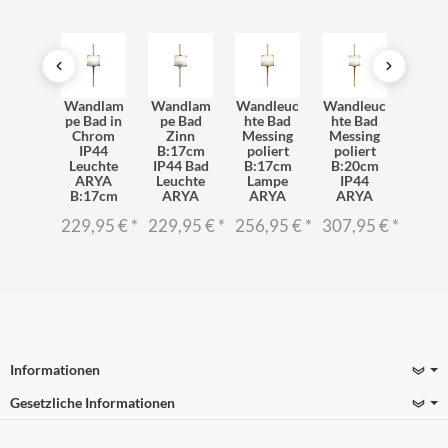
dleuc
Wandlam
Wandlam
Wandleuc
Wandleuc
Wand
 IP44
pe Bad in
pe Bad
hte Bad
hte Bad
hte 
Bad
Chrom
Zinn
Messing
Messing
Mess
pe in
IP44
B:17cm
poliert
poliert
We
ssing
Leuchte
IP44 Bad
B:17cm
B:20cm
B:1
RYA
ARYA
Leuchte
Lampe
IP44
Ba
20cm
B:17cm
ARYA
ARYA
ARYA
Lam
AR
7,95 €
*
229,95 €
*
229,95 €
*
256,95 €
*
307,95 €
*
256,
Informationen
Gesetzliche Informationen