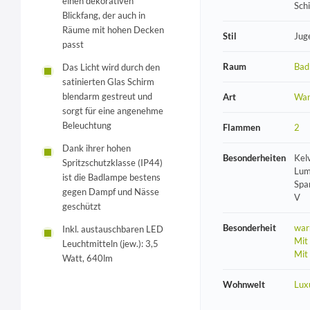
einen dekorativen
Sch
Blickfang, der auch in
Räume mit hohen Decken
Stil
Jug
passt
Raum
Bad
Das Licht wird durch den
satinierten Glas Schirm
blendarm gestreut und
Art
Wan
sorgt für eine angenehme
Beleuchtung
Flammen
2
Dank ihrer hohen
Besonderheiten
Kel
Spritzschutzklasse (IP44)
Lum
ist die Badlampe bestens
Spa
gegen Dampf und Nässe
V
geschützt
Besonderheit
war
Inkl. austauschbaren LED
Mit
Leuchtmitteln (jew.): 3,5
Mit
Watt, 640lm
Wohnwelt
Lux