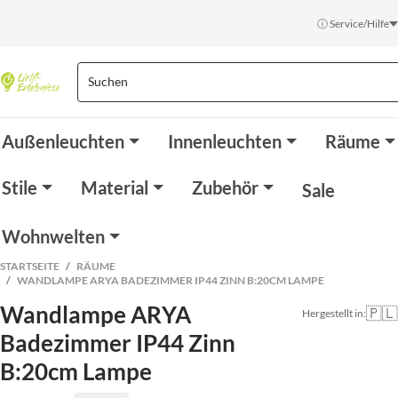
ⓘ Service/Hilfe
Außenleuchten
Innenleuchten
Räume
Stile
Material
Zubehör
Sale
Wohnwelten
STARTSEITE
RÄUME
WANDLAMPE ARYA BADEZIMMER IP44 ZINN B:20CM LAMPE
Wandlampe ARYA
🇵🇱
Hergestellt in:
Badezimmer IP44 Zinn
B:20cm Lampe