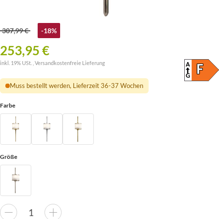
307,99 €
-18%
253,95 €
inkl. 19% USt. ,
Versandkostenfreie Lieferung
A
ENER
F
(SKAL
G
Muss bestellt werden, Lieferzeit 36-37 Wochen
Farbe
Größe