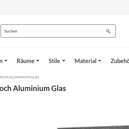
n
Räume
Stile
Material
Zubehö
HOCH ALUMINIUM GLAS
och Aluminium Glas