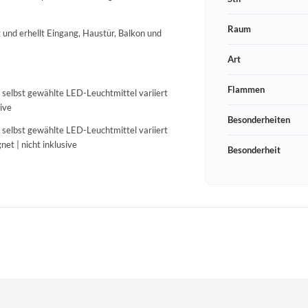
Raum
und erhellt Eingang, Haustür, Balkon und
Art
Flammen
h selbst gewählte LED-Leuchtmittel variiert
ive
Besonderheiten
h selbst gewählte LED-Leuchtmittel variiert
et | nicht inklusive
Besonderheit
Schneeberger Str. 3
PLZ, Ort
09125 Sachsen Chemnitz