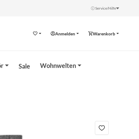
ⓘ Service/Hilfe
Anmelden
Warenkorb
Wunschzettel
r
Wohnwelten
Sale