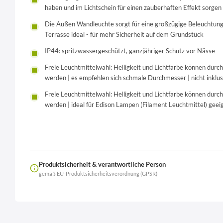
haben und im Lichtschein für einen zauberhaften Effekt sorgen
Die Außen Wandleuchte sorgt für eine großzügige Beleuchtung 
Terrasse ideal - für mehr Sicherheit auf dem Grundstück
IP44: spritzwassergeschützt, ganzjähriger Schutz vor Nässe
Freie Leuchtmittelwahl: Helligkeit und Lichtfarbe können durc
werden | es empfehlen sich schmale Durchmesser | nicht inklus
Freie Leuchtmittelwahl: Helligkeit und Lichtfarbe können durc
werden | ideal für Edison Lampen (Filament Leuchtmittel) geeign
Produktsicherheit & verantwortliche Person
gemäß EU-Produktsicherheitsverordnung (GPSR)
Name
LierOn GmbH
Anschrift