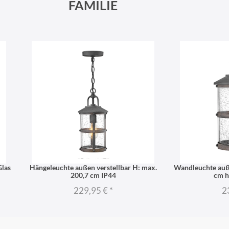
FAMILIE
Glas
Hängeleuchte außen verstellbar H: max.
Wandleuchte auß
200,7 cm IP44
cm h
229,95 €
*
2