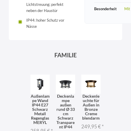
Lichtstreuung; perfekt
Besonderheit
Mit
neben der Haustür
IP44: hoher Schutz vor
Nässe
FAMILIE
Außenlam
Deckenla
Deckenle
pe Wand
mpe
uchte für
IP44 E27
außen
Außen in
Schwarz
rund Ø 33
Bronze
Metall
cm
Creme
Regenglas
Schwarz
blendarm
MERYL
Transpare
249,95 €
*
nt IP44
258,95 €
*