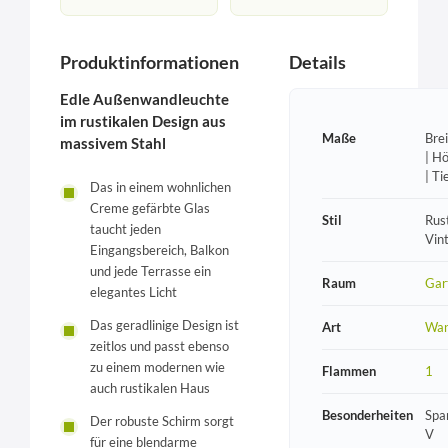
Produktinformationen
Details
Edle Außenwandleuchte
im rustikalen Design aus
Maße
Bre
massivem Stahl
| H
| T
Das in einem wohnlichen
Creme gefärbte Glas
Stil
Rust
taucht jeden
Vin
Eingangsbereich, Balkon
und jede Terrasse ein
Raum
Gar
elegantes Licht
Das geradlinige Design ist
Art
Wan
zeitlos und passt ebenso
zu einem modernen wie
Flammen
1
auch rustikalen Haus
Besonderheiten
Spa
Der robuste Schirm sorgt
V
für eine blendarme