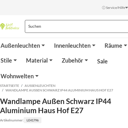
ⓘ Service/Hilfe
Außenleuchten
Innenleuchten
Räume
Stile
Material
Zubehör
Sale
Wohnwelten
STARTSEITE
AUSSENLEUCHTEN
WANDLAMPE AUSSEN SCHWARZ IP44 ALUMINIUM HAUS HOF E27
Wandlampe Außen Schwarz IP44
Aluminium Haus Hof E27
Artikelnummer:
LE41796