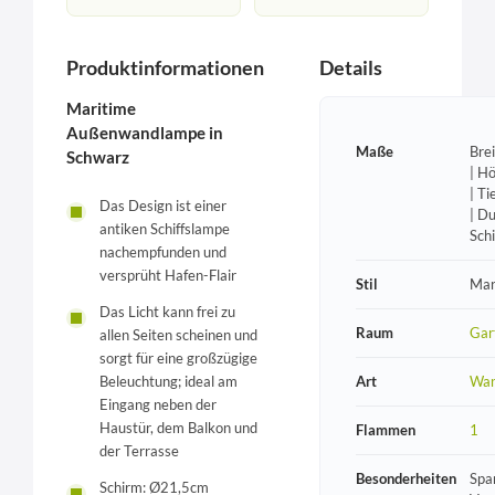
Produktinformationen
Details
Maritime
Außenwandlampe in
Maße
Bre
Schwarz
| H
| T
Das Design ist einer
| D
antiken Schiffslampe
Sch
nachempfunden und
versprüht Hafen-Flair
Stil
Mar
Das Licht kann frei zu
Raum
Gar
allen Seiten scheinen und
sorgt für eine großzügige
Art
Wan
Beleuchtung; ideal am
Eingang neben der
Haustür, dem Balkon und
Flammen
1
der Terrasse
Besonderheiten
Spa
Schirm: Ø21,5cm