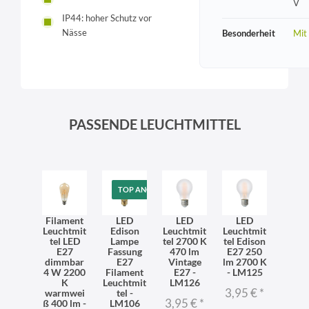
V
IP44: hoher Schutz vor
Nässe
Besonderheit
Mit
PASSENDE LEUCHTMITTEL
TOP ANGEBOT
Filament
LED
LED
LED
Leuchtmit
Edison
Leuchtmit
Leuchtmit
tel LED
Lampe
tel 2700 K
tel Edison
E27
Fassung
470 lm
E27 250
dimmbar
E27
Vintage
lm 2700 K
4 W 2200
Filament
E27 -
- LM125
K
Leuchtmit
LM126
3,95 €
*
warmwei
tel -
3,95 €
*
ß 400 lm -
LM106