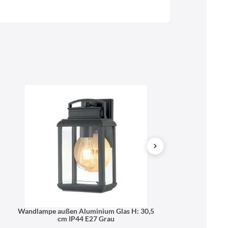
Web
https://www.licht-erlebnisse.de
Wandlampe außen Aluminium Glas H: 30,5
Wandlampe Auße
cm IP44 E27 Grau
Vintag