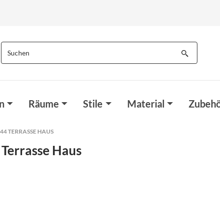
n
Räume
Stile
Material
Zubehö
4 TERRASSE HAUS
Terrasse Haus