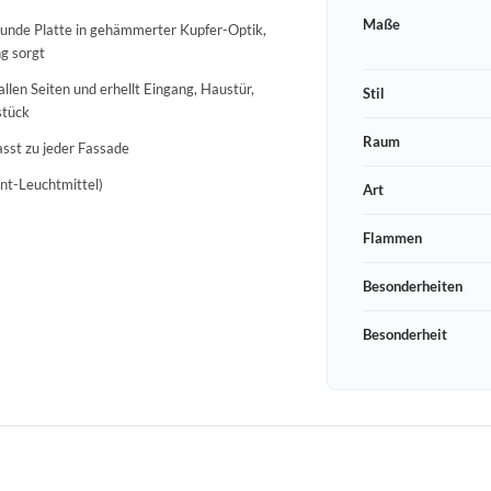
Maße
runde Platte in gehämmerter Kupfer-Optik,
ng sorgt
llen Seiten und erhellt Eingang, Haustür,
Stil
stück
Raum
asst zu jeder Fassade
ent-Leuchtmittel)
Art
Flammen
Besonderheiten
Besonderheit