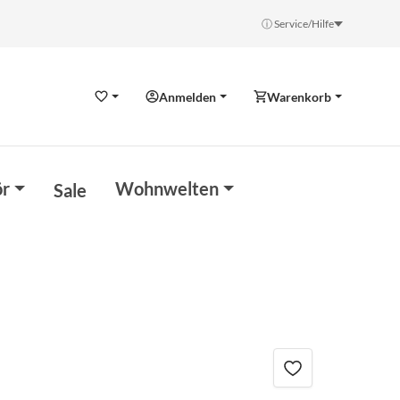
ⓘ Service/Hilfe
Anmelden
Warenkorb
Wunschzettel
r
Wohnwelten
Sale