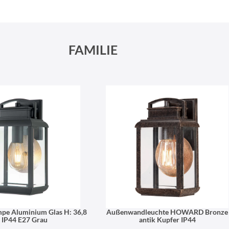
Schneeberger Str. 3
PLZ, Ort
09125 Sachsen Chemnitz
FAMILIE
e Aluminium Glas H: 36,8
Außenwandleuchte HOWARD Bronze
 IP44 E27 Grau
antik Kupfer IP44