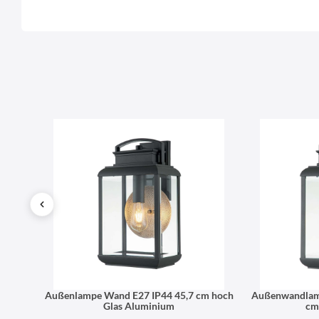
Name
LierOn GmbH
Anschrift
IP44
Außenlampe Wand E27 IP44 45,7 cm hoch
Außenwandlamp
Glas Aluminium
cm