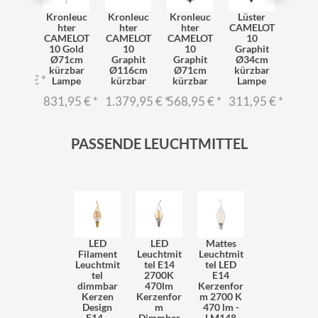
NDSO
Kronleuc
Kronleuc
Kronleuc
Lüster
Lüst
12-
hter
hter
hter
CAMELOT
CAME
LD -
CAMELOT
CAMELOT
CAMELOT
10
10 in 
nleuc
10 Gold
10
10
Graphit
Ø34
r E14
Ø71cm
Graphit
Graphit
Ø34cm
kürz
kürzbar
Ø116cm
Ø71cm
kürzbar
Lam
09,95 €
*
Lampe
kürzbar
kürzbar
Lampe
353,
831,95 €
*
1.379,95 €
*
568,95 €
*
311,95 €
*
PASSENDE LEUCHTMITTEL
LED
LED
Mattes
Filament
Leuchtmit
Leuchtmit
Leuchtmit
tel E14
tel LED
tel
2700K
E14
dimmbar
470lm
Kerzenfor
Kerzen
Kerzenfor
m 2700 K
Design
m
470 lm -
E14 -
Dimmbar
LM148