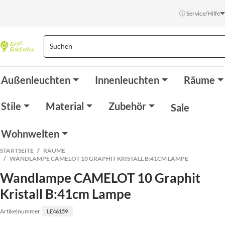
ⓘ Service/Hilfe
Außenleuchten
Innenleuchten
Räume
Stile
Material
Zubehör
Sale
Wohnwelten
STARTSEITE
RÄUME
WANDLAMPE CAMELOT 10 GRAPHIT KRISTALL B:41CM LAMPE
Wandlampe CAMELOT 10 Graphit
Kristall B:41cm Lampe
Artikelnummer:
LE46159