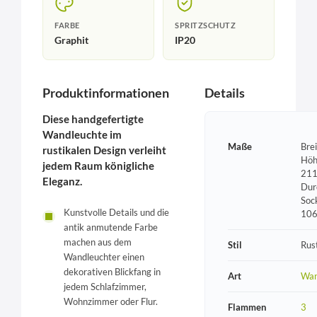
FARBE
SPRITZSCHUTZ
Graphit
IP20
Produktinformationen
Details
Diese handgefertigte
Wandleuchte im
Maße
Bre
rustikalen Design verleiht
Höh
jedem Raum königliche
211
Eleganz.
Dur
Soc
Kunstvolle Details und die
10
antik anmutende Farbe
machen aus dem
Stil
Rust
Wandleuchter einen
dekorativen Blickfang in
Art
Wan
jedem Schlafzimmer,
Wohnzimmer oder Flur.
Flammen
3