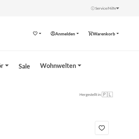
ⓘ Service/Hilfe
Anmelden
Warenkorb
Wunschzettel
r
Wohnwelten
Sale
🇵🇱
Hergestellt in: