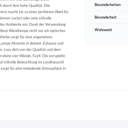
Besonderheiten
 durch ihre hohe Qualität. Die
irm macht sie zu einer perfekten Wahl für
Besonderheit
mmer suchst oder eine stilvolle
 jedes Ambiente ein. Dank der Verwendung
Wohnwelt
 diese Wandlampe nicht nur ein optisches
chtfarbe sorgt für eine angenehme
n Lampe Akzente in deinem Zuhause und
n. Lass dich von der Qualität und dem
 deine vier Wände. Fazit: Die verspielte
uf stilvolle Beleuchtung im Landhausstil
d sorgt für eine einladende Atmosphäre in
Schneeberger Str. 3
PLZ, Ort
09125 Sachsen Chemnitz