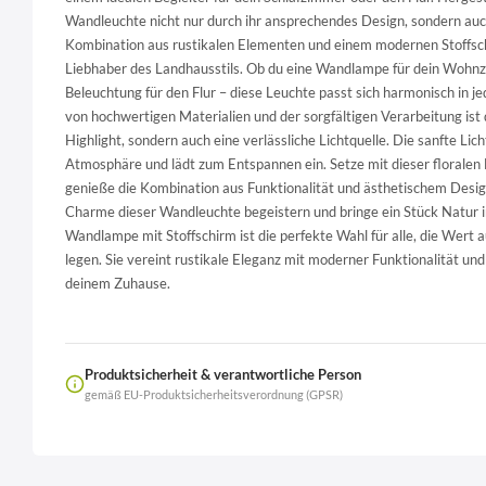
Wandleuchte nicht nur durch ihr ansprechendes Design, sondern auch
Kombination aus rustikalen Elementen und einem modernen Stoffsch
Liebhaber des Landhausstils. Ob du eine Wandlampe für dein Wohnzi
Beleuchtung für den Flur – diese Leuchte passt sich harmonisch in
von hochwertigen Materialien und der sorgfältigen Verarbeitung ist
Highlight, sondern auch eine verlässliche Lichtquelle. Die sanfte Li
Atmosphäre und lädt zum Entspannen ein. Setze mit dieser florale
genieße die Kombination aus Funktionalität und ästhetischem Desig
Charme dieser Wandleuchte begeistern und bringe ein Stück Natur in
Wandlampe mit Stoffschirm ist die perfekte Wahl für alle, die Wert a
legen. Sie vereint rustikale Eleganz mit moderner Funktionalität un
deinem Zuhause.
Produktsicherheit & verantwortliche Person
gemäß EU-Produktsicherheitsverordnung (GPSR)
Name
LierOn GmbH
Anschrift