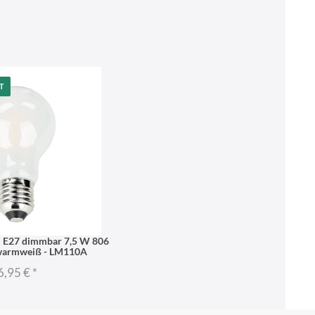
T
l E27 dimmbar 7,5 W 806
warmweiß - LM110A
6,95 €
*