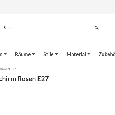
n
Räume
Stile
Material
Zubehö
OSEN E27
chirm Rosen E27