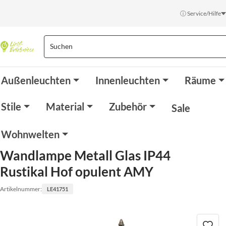
ⓘ Service/Hilfe
Außenleuchten
Innenleuchten
Räume
Stile
Material
Zubehör
Sale
Wohnwelten
Wandlampe Metall Glas IP44
Rustikal Hof opulent AMY
Artikelnummer:
LE41751