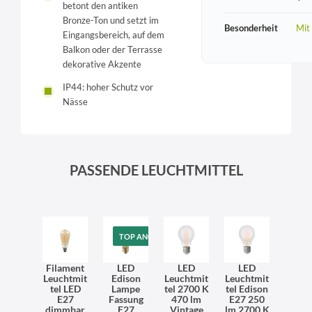
betont den antiken
Bronze-Ton und setzt im
Besonderheit
Mit
Eingangsbereich, auf dem
Balkon oder der Terrasse
dekorative Akzente
IP44: hoher Schutz vor
Nässe
PASSENDE LEUCHTMITTEL
TOP ANGEBOT
Filament
LED
LED
LED
Leuchtmit
Edison
Leuchtmit
Leuchtmit
tel LED
Lampe
tel 2700 K
tel Edison
E27
Fassung
470 lm
E27 250
dimmbar
E27
Vintage
lm 2700 K