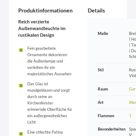
Produktinformationen
Details
Reich verzierte
Außenwandleuchte im
Maße
Bre
rustikalen Design
| H
| T
Fein gearbeitete
| D
Ornamente dekorieren
Sch
die Außenlampe und
verleihen ihr ein
Stil
Rust
majestätisches Aussehen
Vin
Das Glas ist
Raum
Gar
mundgeblasen und sorgt
durch seine an
Art
Wan
Kirchenfenster
erinnernde Oberfläche für
Flammen
1
ein außergewöhnliches
Licht
Besonderheiten
Spa
Eine stilechte Patina
V