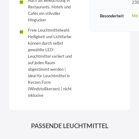
Auch als Beleuchtung in
230
Restaurants, Hotels und
Cafés ein stilvoller
Besonderheit
Mit
Hingucker
Freie Leuchtmittelwahl:
Helligkeit und Lichtfarbe
können durch selbst
gewählte LED-
Leuchtmittel variiert und
auf jeden Raum
abgestimmt werden |
ideal für Leuchtmittel in
Kerzen Form
(Windstoßkerzen) | nicht
inklusive
PASSENDE LEUCHTMITTEL