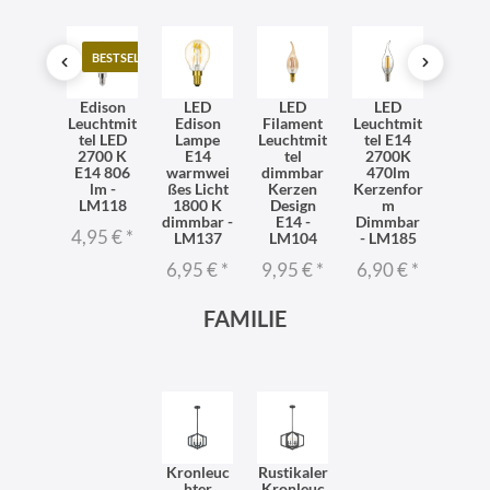
BESTSELLER
TO
ntage
Edison
LED
LED
LED
LE
chtmit
Leuchtmit
Edison
Filament
Leuchtmit
Leuch
l LED
tel LED
Lampe
Leuchtmit
tel E14
tel 
 2700
2700 K
E14
tel
2700K
Fila
50 lm -
E14 806
warmwei
dimmbar
470lm
Edi
M114
lm -
ßes Licht
Kerzen
Kerzenfor
Lam
LM118
1800 K
Design
m
270
95 €
*
dimmbar -
E14 -
Dimmbar
warm
4,95 €
*
LM137
LM104
- LM185
ß - L
6,95 €
*
9,95 €
*
6,90 €
*
6,95
FAMILIE
Kronleuc
Rustikaler
hter
Kronleuc