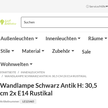
ⓘ Service/Hilfe
Außenleuchten
Innenleuchten
Räume
Stile
Material
Zubehör
Sale
Wohnwelten
STARTSEITE
INNENLEUCHTEN
WANDLAMPE SCHWARZ ANTIK H: 30,5 CM 2X E14 RUSTIKAL
Wandlampe Schwarz Antik H: 30,5
cm 2x E14 Rustikal
Artikelnummer:
LE121465