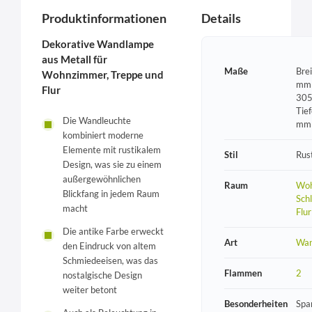
Produktinformationen
Details
Dekorative Wandlampe
aus Metall für
Maße
Bre
Wohnzimmer, Treppe und
mm 
Flur
305
Tie
Die Wandleuchte
mm
kombiniert moderne
Elemente mit rustikalem
Stil
Rust
Design, was sie zu einem
außergewöhnlichen
Raum
Woh
Blickfang in jedem Raum
Sch
macht
Flur
Die antike Farbe erweckt
Art
Wan
den Eindruck von altem
Schmiedeeisen, was das
Flammen
2
nostalgische Design
weiter betont
Besonderheiten
Spa