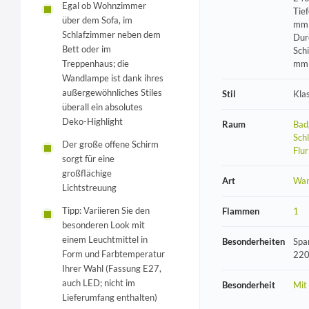
Egal ob Wohnzimmer
Tie
über dem Sofa, im
mm 
Schlafzimmer neben dem
Dur
Bett oder im
Sch
mm
Treppenhaus; die
Wandlampe ist dank ihres
außergewöhnliches Stiles
Stil
Kla
überall ein absolutes
Deko-Highlight
Raum
Bad
Sch
Der große offene Schirm
Flur
sorgt für eine
großflächige
Art
Wan
Lichtstreuung
Tipp: Variieren Sie den
Flammen
1
besonderen Look mit
einem Leuchtmittel in
Besonderheiten
Spa
Form und Farbtemperatur
220
Ihrer Wahl (Fassung E27,
auch LED; nicht im
Besonderheit
Mit
Lieferumfang enthalten)