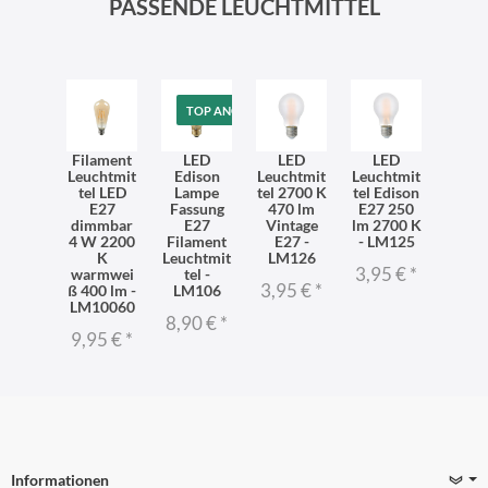
PASSENDE LEUCHTMITTEL
TOP ANGEBOT
Filament
LED
LED
LED
Leuchtmit
Edison
Leuchtmit
Leuchtmit
tel LED
Lampe
tel 2700 K
tel Edison
E27
Fassung
470 lm
E27 250
dimmbar
E27
Vintage
lm 2700 K
4 W 2200
Filament
E27 -
- LM125
K
Leuchtmit
LM126
3,95 €
*
warmwei
tel -
3,95 €
*
ß 400 lm -
LM106
LM10060
8,90 €
*
9,95 €
*
Informationen