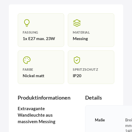
FASSUNG
MATERIAL
1x E27 max. 23W
Messing
FARBE
SPRITZSCHUTZ
Nickel matt
IP20
Produktinformationen
Details
Extravagante
Wandleuchte aus
Maße
Bre
massivem Messing
mm 
240