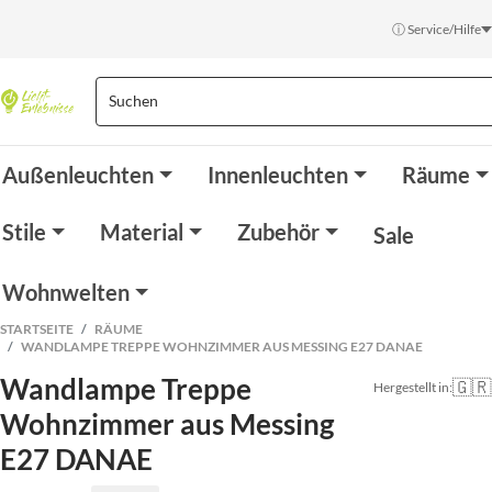
ⓘ Service/Hilfe
Außenleuchten
Innenleuchten
Räume
Stile
Material
Zubehör
Sale
Wohnwelten
STARTSEITE
RÄUME
WANDLAMPE TREPPE WOHNZIMMER AUS MESSING E27 DANAE
Wandlampe Treppe
🇬🇷
Hergestellt in:
Wohnzimmer aus Messing
E27 DANAE