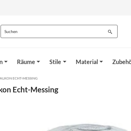
n
Räume
Stile
Material
Zubehö
ALKON ECHT-MESSING
kon Echt-Messing