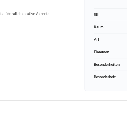
tzt überall dekorative Akzente
Stil
Raum
Art
Flammen
Besonderheiten
Besonderheit
Schneeberger Str. 3
PLZ, Ort
09125 Sachsen Chemnitz