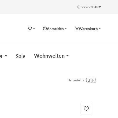
ⓘ Service/Hilfe
Anmelden
Warenkorb
Wunschzettel
r
Wohnwelten
Sale
🇬🇷
Hergestellt in: