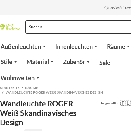
ⓘ Service/Hilfe
Außenleuchten
Innenleuchten
Räume
Stile
Material
Zubehör
Sale
Wohnwelten
STARTSEITE
RÄUME
WANDLEUCHTE ROGER WEISS SKANDINAVISCHES DESIGN
Wandleuchte ROGER
🇵🇱
Hergestellt in:
Weiß Skandinavisches
Design