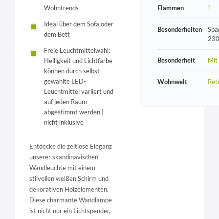
Wohntrends
Flammen
1
Ideal über dem Sofa oder
Besonderheiten
Spa
dem Bett
230
Freie Leuchtmittelwahl:
Besonderheit
Mit
Helligkeit und Lichtfarbe
können durch selbst
gewählte LED-
Wohnwelt
Ret
Leuchtmittel variiert und
auf jeden Raum
abgestimmt werden |
nicht inklusive
Entdecke die zeitlose Eleganz
unserer skandinavischen
Wandleuchte mit einem
stilvollen weißen Schirm und
dekorativen Holzelementen.
Diese charmante Wandlampe
ist nicht nur ein Lichtspender,