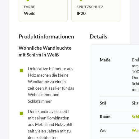
FARBE
SPRITZSCHUTZ
Weiß
IP20
Produktinformationen
Details
Wohnliche Wandleuchte
mit Schirm in Weiß
Maße
Bre
mm 
Dekorative Elemente aus
100
Holz machen die kleine
Dur
Wandlampe zu einem
Sch
zeitlosen Klassiker für das
mm
Wohnzimmer und
Schlafzimmer
Stil
Ska
Der skandinavische Stil
Raum
Sch
mit seiner Kombination
aus Metall und Holz zählt
Art
Wan
seit vielen Jahren mit zu
den beliebtesten