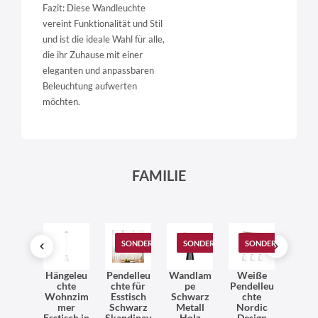
Fazit: Diese Wandleuchte
vereint Funktionalität und Stil
und ist die ideale Wahl für alle,
die ihr Zuhause mit einer
eleganten und anpassbaren
Beleuchtung aufwerten
möchten.
FAMILIE
SONDERANGEBOT
SONDERANGEBOT
SONDERANGEBOT
tall
Hängeleu
Pendelleu
Wandlam
Weiße
Essti
gelam
chte
chte für
pe
Pendelleu
Häng
pe
Wohnzim
Esstisch
Schwarz
chte
pe W
hwarz
mer
Schwarz
Metall
Nordic
Skand
tall
Esstisch in
Skandinav
Holz
Design
isch