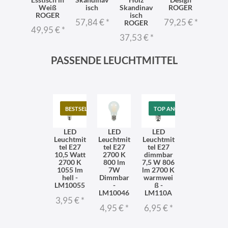
olz
Weiß
isch
Skandinav
ROGER
Des
stisch
ROGER
isch
57,84 €
*
79,25 €
*
66,9
ROGER
95 €
*
49,95 €
*
37,53 €
*
PASSENDE LEUCHTMITTEL
BESTSELLER
TOP ANGEBOT
LED
LED
LED
Leuchtmit
Leuchtmit
Leuchtmit
tel E27
tel E27
tel E27
10,5 Watt
2700 K
dimmbar
2700 K
800 lm
7,5 W 806
1055 lm
7W
lm 2700 K
hell -
Dimmbar
warmwei
LM10055
-
ß -
LM10046
LM110A
3,95 €
*
4,95 €
*
6,95 €
*