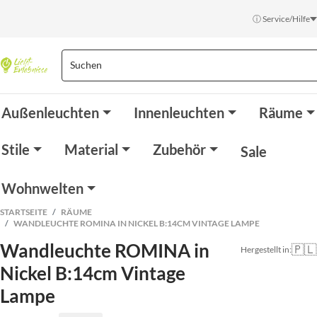
ⓘ Service/Hilfe
Außenleuchten
Innenleuchten
Räume
Stile
Material
Zubehör
Sale
Wohnwelten
STARTSEITE
RÄUME
WANDLEUCHTE ROMINA IN NICKEL B:14CM VINTAGE LAMPE
Wandleuchte ROMINA in
🇵🇱
Hergestellt in:
Nickel B:14cm Vintage
Lampe