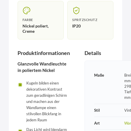
FARBE
SPRITZSCHUTZ
Nickel poliert,
IP20
Creme
Produktinformationen
Details
Glanzvolle Wandleuchte
in poliertem Nickel
Maße
Bre
mm 
Kugeln bilden einen
298
dekorativen Kontrast
Tie
zum geradlinigen Schirm
mm
und machen aus der
Wandlampe einen
Stil
Vin
stilvollen Blickfang in
jedem Raum
Art
Wan
Das Licht wird blendarm