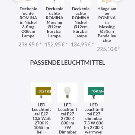
ntage
Deckenle
Deckenle
Deckenle
Hängelam
Kron
dleuc
uchte
uchte
uchte
pe
hte
hte
ROMINA
ROMINA
ROMINA
ROMINA
ROM
MINA
in Nickel
Messing
Nickel
in
in Ni
in
3-flmg
Ø12cm
Ø12cm
Messing
Ø69
ssing
Ø38cm
kürzbar
kürzbar
Ø51cm
Pend
14cm
Lampe
Lampe
Lampe
Pendelleu
mp
ampe
chte
238,95 €
*
152,95 €
*
134,95 €
*
287,
8,95 €
*
225,10 €
*
PASSENDE LEUCHTMITTEL
BESTSELLER
TOP ANGEBOT
LED
LED
LED
Leuchtmit
Leuchtmit
Leuchtmit
tel E27
tel E27
tel E27
10,5 Watt
2700 K
dimmbar
2700 K
800 lm
7,5 W 806
1055 lm
7W
lm 2700 K
hell -
Dimmbar
warmwei