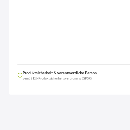
Produktsicherheit & verantwortliche Person
gemäß EU-Produktsicherheitsverordnung (GPSR)
Name
LierOn GmbH
Anschrift