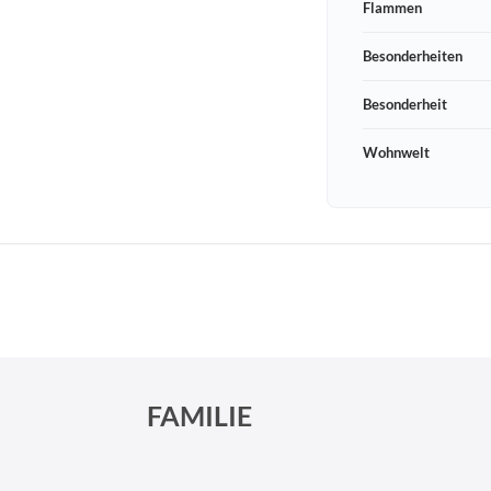
Flammen
Besonderheiten
Besonderheit
Wohnwelt
Schneeberger Str. 3
PLZ, Ort
09125 Sachsen Chemnitz
FAMILIE