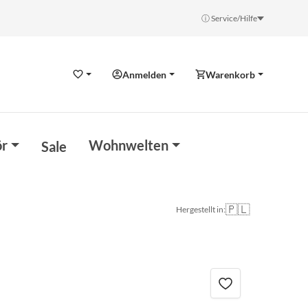
ⓘ Service/Hilfe
Anmelden
Warenkorb
Wunschzettel
r
Wohnwelten
Sale
🇵🇱
Hergestellt in: