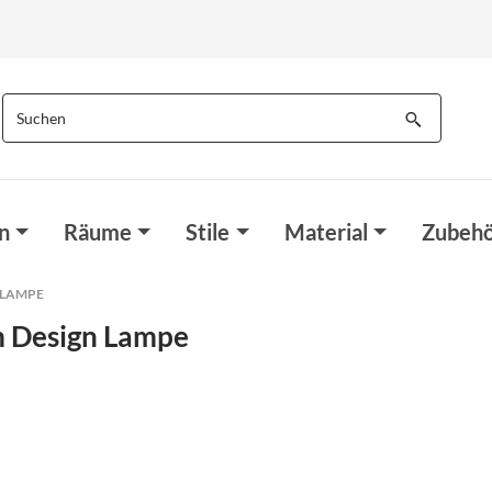
n
Räume
Stile
Material
Zubehö
 LAMPE
m Design Lampe