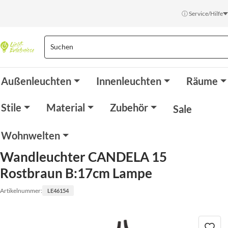
ⓘ Service/Hilfe
Außenleuchten
Innenleuchten
Räume
Stile
Material
Zubehör
Sale
Wohnwelten
Wandleuchter CANDELA 15
Rostbraun B:17cm Lampe
Artikelnummer:
LE46154