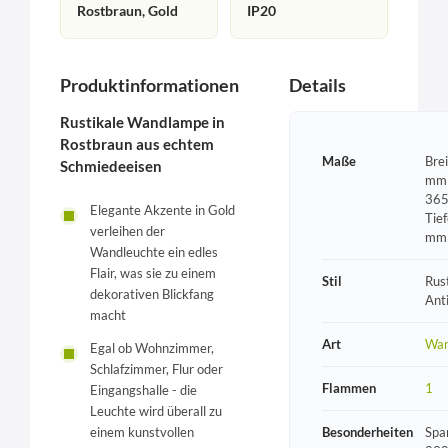
Rostbraun, Gold
IP20
Produktinformationen
Details
Rustikale Wandlampe in
Rostbraun aus echtem
Maße
Bre
Schmiedeeisen
mm 
365
Elegante Akzente in Gold
Tie
verleihen der
mm
Wandleuchte ein edles
Flair, was sie zu einem
Stil
Rust
dekorativen Blickfang
Ant
macht
Art
Wan
Egal ob Wohnzimmer,
Schlafzimmer, Flur oder
Flammen
1
Eingangshalle - die
Leuchte wird überall zu
Besonderheiten
Spa
einem kunstvollen