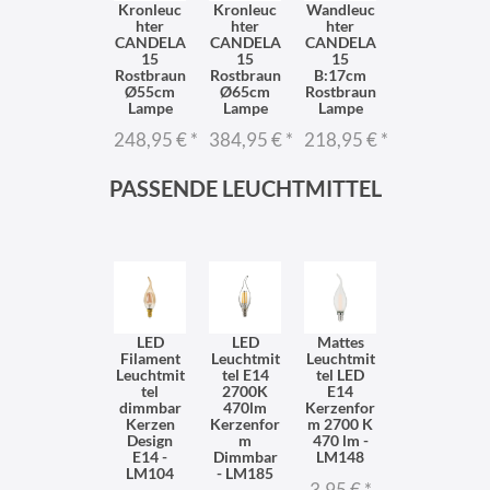
Kronleuc
Kronleuc
Wandleuc
hter
hter
hter
CANDELA
CANDELA
CANDELA
15
15
15
Rostbraun
Rostbraun
B:17cm
Ø55cm
Ø65cm
Rostbraun
Lampe
Lampe
Lampe
248,95 €
*
384,95 €
*
218,95 €
*
PASSENDE LEUCHTMITTEL
LED
LED
Mattes
Filament
Leuchtmit
Leuchtmit
Leuchtmit
tel E14
tel LED
tel
2700K
E14
dimmbar
470lm
Kerzenfor
Kerzen
Kerzenfor
m 2700 K
Design
m
470 lm -
E14 -
Dimmbar
LM148
LM104
- LM185
3,95 €
*