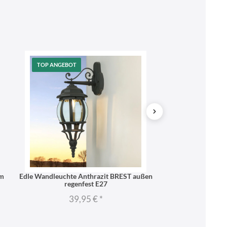
TOP ANGEBOT
cm
Edle Wandleuchte Anthrazit BREST außen
Edle Wandleuch
regenfest E27
rege
39,95 €
*
39