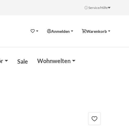
ⓘ Service/Hilfe
Anmelden
Warenkorb
Wunschzettel
r
Wohnwelten
Sale