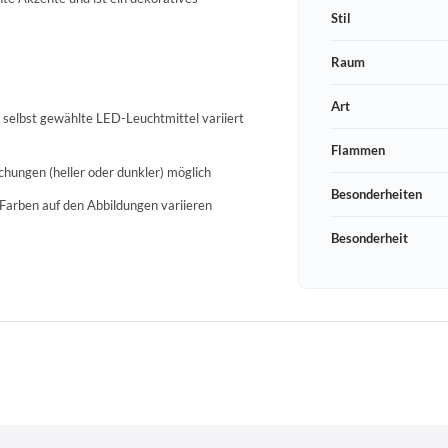
Stil
Raum
Art
h selbst gewählte LED-Leuchtmittel variiert
Flammen
chungen (heller oder dunkler) möglich
Besonderheiten
Farben auf den Abbildungen variieren
Besonderheit
Schneeberger Str. 3
PLZ, Ort
09125 Sachsen Chemnitz