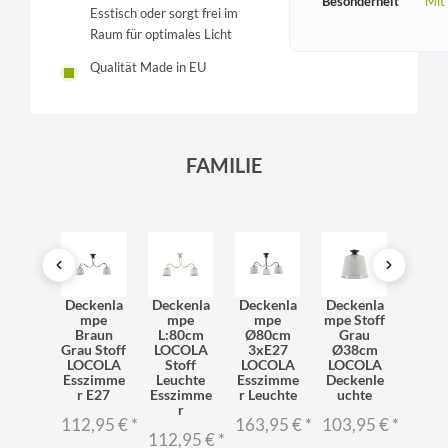
Besonderheit
Mit
Esstisch oder sorgt frei im
Raum für optimales Licht
Qualität Made in EU
FAMILIE
T
nlich
Deckenla
Deckenla
Deckenla
Deckenla
Deck
e
mpe
mpe
mpe
mpe Stoff
mpe S
gelam
Braun
L:80cm
Ø80cm
Grau
Sch
pe
Grau Stoff
LOCOLA
3xE27
Ø38cm
LOC
COLA
LOCOLA
Stoff
LOCOLA
LOCOLA
Flu
toff
Esszimme
Leuchte
Esszimme
Deckenle
1xE
hirm
r E27
Esszimme
r Leuchte
uchte
Leuc
ecke
r
112,95 €
*
163,95 €
*
103,95 €
*
103,
E27
112,95 €
*