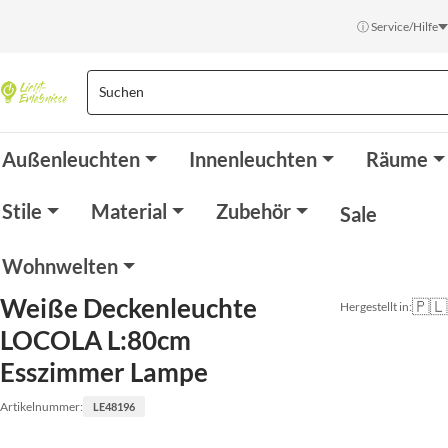
ⓘ Service/Hilfe
Außenleuchten
Innenleuchten
Räume
Stile
Material
Zubehör
Sale
Wohnwelten
Weiße Deckenleuchte
🇵🇱
Hergestellt in:
LOCOLA L:80cm
Esszimmer Lampe
Artikelnummer:
LE48196