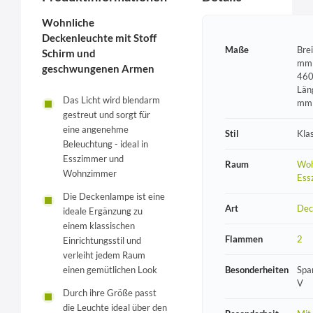
Wohnliche
Deckenleuchte mit Stoff
Maße
Bre
Schirm und
mm 
geschwungenen Armen
460
Län
Das Licht wird blendarm
mm
gestreut und sorgt für
eine angenehme
Stil
Kla
Beleuchtung - ideal in
Esszimmer und
Raum
Woh
Wohnzimmer
Ess
Die Deckenlampe ist eine
Art
Dec
ideale Ergänzung zu
einem klassischen
Flammen
2
Einrichtungsstil und
verleiht jedem Raum
einen gemütlichen Look
Besonderheiten
Spa
V
Durch ihre Größe passt
die Leuchte ideal über den