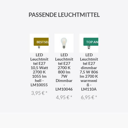
95 €
*
PASSENDE LEUCHTMITTEL
BESTSELLER
TOP ANGEBOT
LED
LED
LED
Leuchtmit
Leuchtmit
Leuchtmit
tel E27
tel E27
tel E27
10,5 Watt
2700 K
dimmbar
2700 K
800 lm
7,5 W 806
1055 lm
7W
lm 2700 K
hell -
Dimmbar
warmwei
LM10055
-
ß -
LM10046
LM110A
3,95 €
*
4,95 €
*
6,95 €
*