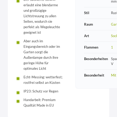
mm
erlaubt eine blendarme
und großzügige
Stil
Rust
Lichtstreuung zu allen
Seiten, wodurch sie
Raum
Gar
perfekt als Wegeleuchte
geeignet ist
Art
Soc
Aber auch im
Eingangsbereich oder im
Flammen
1
Garten sorgt die
Außenlampe durch ihre
Besonderheiten
Spa
geringe Höhe für
V
optimales Licht
Besonderheit
Mit
Echt-Messing: wetterfest;
rostfrei selbst an Küsten
IP23: Schutz vor Regen
Handarbeit: Premium
Qualität Made in EU