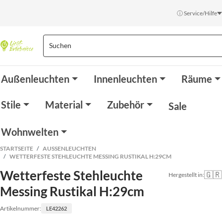
ⓘ Service/Hilfe
Außenleuchten
Innenleuchten
Räume
Stile
Material
Zubehör
Sale
Wohnwelten
STARTSEITE
AUSSENLEUCHTEN
WETTERFESTE STEHLEUCHTE MESSING RUSTIKAL H:29CM
Wetterfeste Stehleuchte
🇬🇷
Hergestellt in:
Messing Rustikal H:29cm
Artikelnummer:
LE42262