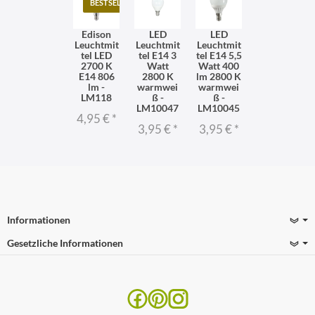
BESTSELLER
Edison
LED
LED
Leuchtmit
Leuchtmit
Leuchtmit
tel LED
tel E14 3
tel E14 5,5
2700 K
Watt
Watt 400
E14 806
2800 K
lm 2800 K
lm -
warmwei
warmwei
LM118
ß -
ß -
LM10047
LM10045
4,95 €
*
3,95 €
*
3,95 €
*
Informationen
Gesetzliche Informationen