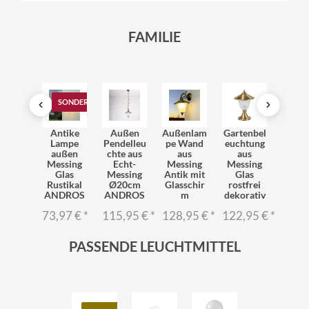
FAMILIE
SONDERANGEBOT
ndlam
Antike
Außen
Außenlam
Gartenbel
Pende
Außen
Lampe
Pendelleu
pe Wand
euchtung
ch
ssing
außen
chte aus
aus
aus
Auß
s Hof
Messing
Echt-
Messing
Messing
Mess
stikal
Glas
Messing
Antik mit
Glas
Glas 
P23
Rustikal
Ø20cm
Glasschir
rostfrei
Rusti
ANDROS
ANDROS
m
dekorativ
4,95 €
*
109,
73,97 €
*
115,95 €
*
128,95 €
*
122,95 €
*
PASSENDE LEUCHTMITTEL