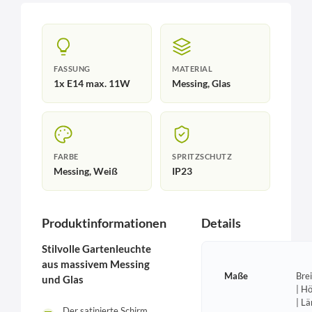
FASSUNG
MATERIAL
1x E14 max. 11W
Messing, Glas
FARBE
SPRITZSCHUTZ
Messing, Weiß
IP23
Produktinformationen
Details
Stilvolle Gartenleuchte
aus massivem Messing
Maße
Bre
und Glas
| H
| L
Der satinierte Schirm