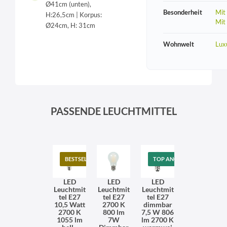
Ø41cm (unten),
Besonderheit
Mit
H:26,5cm | Korpus:
Mit
Ø24cm, H: 31cm
Wohnwelt
Lux
PASSENDE LEUCHTMITTEL
BESTSELLER
TOP ANGEBOT
LED
LED
LED
Leuchtmit
Leuchtmit
Leuchtmit
tel E27
tel E27
tel E27
10,5 Watt
2700 K
dimmbar
2700 K
800 lm
7,5 W 806
1055 lm
7W
lm 2700 K