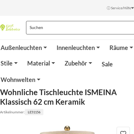
ⓘ Service/Hilfe
Außenleuchten
Innenleuchten
Räume
Stile
Material
Zubehör
Sale
Wohnwelten
Wohnliche Tischleuchte ISMEINA
Klassisch 62 cm Keramik
Artikelnummer:
LE51156