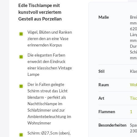
Edle Tischlampe mit
kunstvoll verziertem
Maße
Bre
Gestell aus Porzellan
mm 
620
Vögel, Blüten und Ranken
Län
zieren den an eine Vase
mm 
erinnernden Korpus
Dur
Sch
Die eleganten Farben
mm
erweckt den Eindruck
einer klassischen Vintage
Stil
Kla
Lampe
Der in Falten gelegte
Raum
Wo
Schirm streut das Licht
blendarm - perfekt als
Art
Tis
Nachttischlampe im
Schlafzimmer und zur
Flammen
1
Ambientebeleuchtung im
Wohnzimmer
Besonderheiten
Spa
230
Schirm: Ø27,5cm (oben),