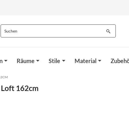
n
Räume
Stile
Material
Zubehö
2CM
 Loft 162cm