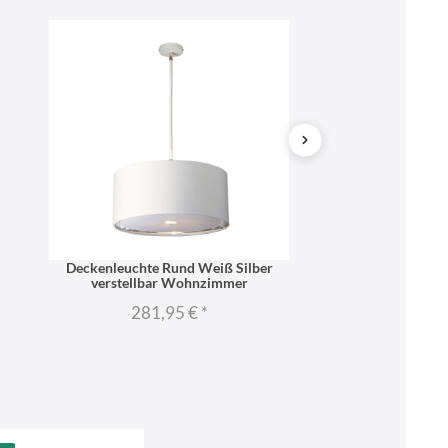
Deckenleuchte Rund Weiß Silber
Designer Wandla
verstellbar Wohnzimmer
wohnlic
281,95 €
*
139