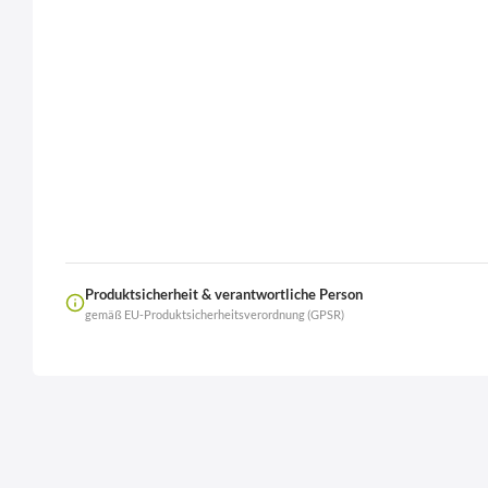
Produktsicherheit & verantwortliche Person
gemäß EU-Produktsicherheitsverordnung (GPSR)
Name
LierOn GmbH
Anschrift