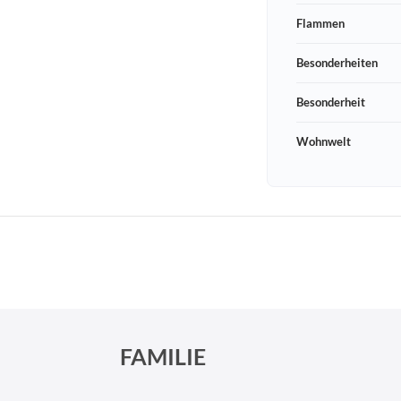
Flammen
Besonderheiten
Besonderheit
Wohnwelt
Schneeberger Str. 3
PLZ, Ort
09125 Sachsen Chemnitz
FAMILIE