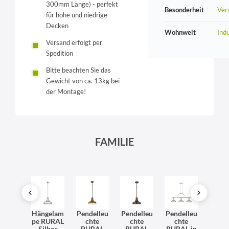
300mm Länge) - perfekt
Besonderheit
Vers
für hohe und niedrige
Decken
Wohnwelt
Indu
Versand erfolgt per
Spedition
Bitte beachten Sie das
Gewicht von ca. 13kg bei
der Montage!
FAMILIE
SONDERANGEBOT
delleu
Hängelam
Pendelleu
Pendelleu
Pendelleu
Pende
hte
pe RURAL
chte
chte
chte
ch
URAL
Silber
RURAL
RURAL
RURAL in
RUR