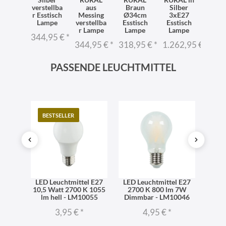
ilber
verstellba
aus
Braun
Silber
Mess
20cm
r Esstisch
Messing
Ø34cm
3xE27
Lam
rzbar
Lampe
verstellba
Esstisch
Esstisch
3xE
stisch
r Lampe
Lampe
Lampe
L:13
344,95 €
*
5,76 €
*
344,95 €
*
318,95 €
*
1.262,95 €
*
1.23
PASSENDE LEUCHTMITTEL
BESTSELLER
TO
l E27
LED Leuchtmittel E27
LED Leuchtmittel E27
LED 
06 lm
10,5 Watt 2700 K 1055
2700 K 800 lm 7W
dimm
iß -
lm hell - LM10055
Dimmbar - LM10046
270
3,95 €
*
4,95 €
*