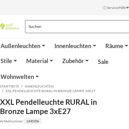
ⓘ Service/Hilfe
Außenleuchten
Innenleuchten
Räume
Stile
Material
Zubehör
Sale
Wohnwelten
STARTSEITE
INNENLEUCHTEN
XXL PENDELLEUCHTE RURAL IN BRONZE LAMPE 3XE27
XXL Pendelleuchte RURAL in
Bronze Lampe 3xE27
Artikelnummer:
LE45356