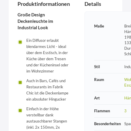
Produktinformationen
Details
Große Design
Deckenleuchte im
Maße
Bre
Industrial Look
Hän
198
Ein Diffusor erlaubt
133
blendarmes Licht - ideal
Dur
über dem Esstisch, in der
Sch
Küche über dem Tresen
und der Kücheninsel oder
Stil
Indu
im Wohnzimmer
Raum
Woh
Auch in Bars, Cafés und
Ess
Restaurants im Fabrik
Chic ist die Deckenlampe
Art
Hän
ein absoluter Hingucker
Einfach in der Höhe
Flammen
3
verstellbar dank
austauschbarer Stangen
Besonderheiten
Spa
(inkl. 2x 150mm, 2x