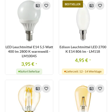
BESTSELLER
LED Leuchtmittel E14 5,5 Watt
Edison Leuchtmittel LED 2700
400 lm 2800 K warmweiß -
K E14 806 lm - LM118
LM10045
4,95 €
*
3,95 €
*
Sofort lieferbar
Lieferzeit: 12 - 14 Werktage