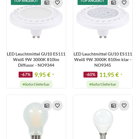
TOP ANGEBOT
TOP ANGEBOT
LED Leuchtmittel GU10 ES111
LED Leuchtmittel GU10 ES111
Weiß 9W 3000K 810lm
Weiß 9W 3000K 810lm klar -
Diffusor - NO9344
NO9345
9,95 €
11,95 €
-67%
*
-60%
*
Sofort lieferbar
Sofort lieferbar