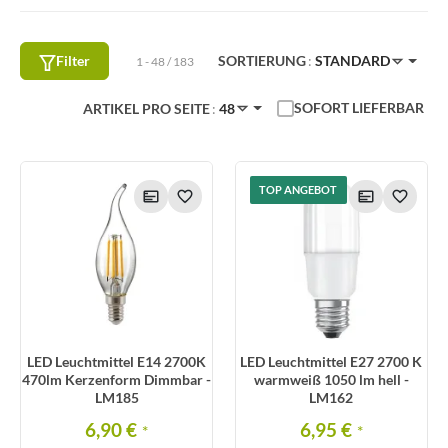
Filter
SORTIERUNG
STANDARD
1 - 48 / 183
SOFORT LIEFERBAR
ARTIKEL PRO SEITE
48
TOP ANGEBOT
LED Leuchtmittel E14 2700K
LED Leuchtmittel E27 2700 K
470lm Kerzenform Dimmbar -
warmweiß 1050 lm hell -
LM185
LM162
6,90 €
6,95 €
*
*