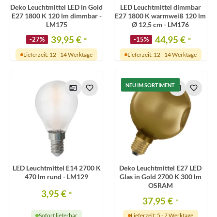
Deko Leuchtmittel LED in Gold
LED Leuchtmittel dimmbar
E27 1800 K 120 lm dimmbar -
E27 1800 K warmweiß 120 lm
LM175
Ø 12,5 cm - LM176
39,95 €
44,95 €
-27%
*
-15%
*
Lieferzeit: 12 - 14 Werktage
Lieferzeit: 12 - 14 Werktage
NEU IM SORTIMENT
LED Leuchtmittel E14 2700 K
Deko Leuchtmittel E27 LED
470 lm rund - LM129
Glas in Gold 2700 K 300 lm
OSRAM
3,95 €
*
37,95 €
*
Sofort lieferbar
Lieferzeit: 5 - 7 Werktage