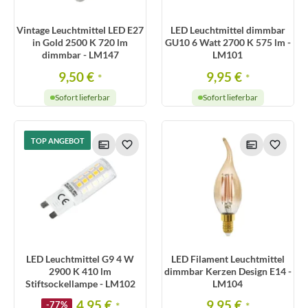
Vintage Leuchtmittel LED E27
LED Leuchtmittel dimmbar
in Gold 2500 K 720 lm
GU10 6 Watt 2700 K 575 lm -
dimmbar - LM147
LM101
9,50 €
9,95 €
*
*
Sofort lieferbar
Sofort lieferbar
TOP ANGEBOT
LED Leuchtmittel G9 4 W
LED Filament Leuchtmittel
2900 K 410 lm
dimmbar Kerzen Design E14 -
Stiftsockellampe - LM102
LM104
4,95 €
9,95 €
-77%
*
*