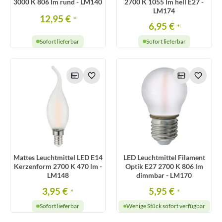
3000 K 806 lm rund - LM140
2700 K 1055 lm hell E27 -
LM174
12,95 €
*
6,95 €
*
Sofort lieferbar
Sofort lieferbar
Mattes Leuchtmittel LED E14
LED Leuchtmittel Filament
Kerzenform 2700 K 470 lm -
Optik E27 2700 K 806 lm
LM148
dimmbar - LM170
3,95 €
5,95 €
*
*
Sofort lieferbar
Wenige Stück sofort verfügbar