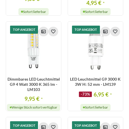
4,95 €
*
Sofort lieferbar
Sofort lieferbar
TOP ANGEBOT
TOP ANGEBOT
Dimmbares LED Leuchtmittel
LED Leuchtmittel G9 3000 K
G9 4 Watt 3000 K 365 lm -
3W H: 52 mm - LM139
LM103
6,95 €
-73%
*
9,95 €
*
Wenige Stück sofort verfügbar
Sofort lieferbar
TOP ANGEBOT
TOP ANGEBOT