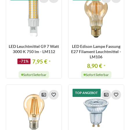
LED Leuchtmittel G9 7 Watt
LED Edison Lampe Fassung
3000 K 750 lm - LM112
E27 Filament Leuchtmittel -
LM106
7,95 €
-71%
*
8,90 €
*
Sofort lieferbar
Sofort lieferbar
TOP ANGEBOT