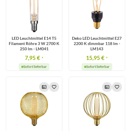
LED Leuchtmittel E14 T5
Deko LED Leuchtmittel E27
Filament Röhre 3 W 2700 K
2200 K dimmbar 118 lm -
250 lm - LM041
LM143
7,95 €
15,95 €
*
*
Sofort lieferbar
Sofort lieferbar