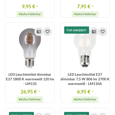
9,95 €
7,95 €
*
*
Sofort lieferbar
Sofort lieferbar
TOP ANGEBOT
LED Leuchtmittel dimmbar
LED Leuchtmittel E27
E27 1800 K warmweiß 120 lm
dimmbar 7,5 W 806 lm 2700 K
- LM135
warmweiß - LM110A
26,95 €
6,95 €
*
*
Sofort lieferbar
Sofort lieferbar