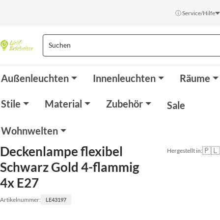
ⓘ Service/Hilfe
Außenleuchten
Innenleuchten
Räume
Stile
Material
Zubehör
Sale
Wohnwelten
Deckenlampe flexibel
🇵🇱
Hergestellt in:
Schwarz Gold 4-flammig
4x E27
Artikelnummer:
LE43197