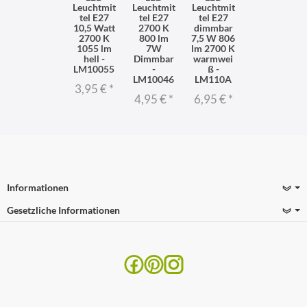
Leuchtmit
Leuchtmit
Leuchtmit
tel E27
tel E27
tel E27
10,5 Watt
2700 K
dimmbar
2700 K
800 lm
7,5 W 806
1055 lm
7W
lm 2700 K
hell -
Dimmbar
warmwei
LM10055
-
ß -
LM10046
LM110A
3,95 €
*
4,95 €
*
6,95 €
*
Informationen
Gesetzliche Informationen