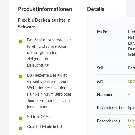
Produktinformationen
Details
Flexible Deckenleuchte in
Schwarz
Maße
Bre
Höh
Der Schirm ist verstellbar
Län
(dreh- und schwenkbar)
Dur
und sorgt für eine
Sch
zielgerichtete
Beleuchtung
Stil
Ret
Das dezente Design ist
Art
Spo
vielseitig und passt vom
Wohnzimmer über den
Flur bis hin zum Büro oder
Flammen
4
Jugendzimmer einfach in
jeden Raum
Besonderheiten
Spa
Schirm: Ø15cm
Besonderheit
Mit
Vers
Qualität Made in EU