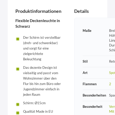
Produktinformationen
Details
Flexible Deckenleuchte in
Schwarz
Maße
Bre
Höh
Der Schirm ist verstellbar
Län
(dreh- und schwenkbar)
Dur
und sorgt für eine
Sch
zielgerichtete
Beleuchtung
Stil
Ret
Das dezente Design ist
Art
Spo
vielseitig und passt vom
Wohnzimmer über den
Flur bis hin zum Büro oder
Flammen
2
Jugendzimmer einfach in
jeden Raum
Besonderheiten
Spa
Schirm: Ø15cm
Besonderheit
Vers
Mit
Qualität Made in EU