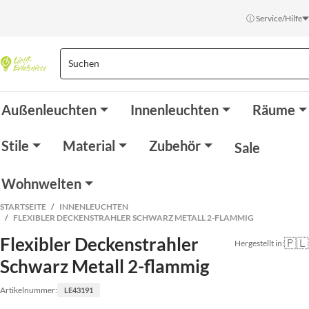
ⓘ Service/Hilfe
Außenleuchten
Innenleuchten
Räume
Stile
Material
Zubehör
Sale
Wohnwelten
STARTSEITE
INNENLEUCHTEN
FLEXIBLER DECKENSTRAHLER SCHWARZ METALL 2-FLAMMIG
Flexibler Deckenstrahler
🇵🇱
Hergestellt in:
Schwarz Metall 2-flammig
Artikelnummer:
LE43191