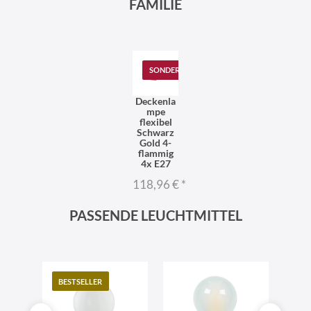
FAMILIE
SONDERANGEBOT
Deckenla
mpe
flexibel
Schwarz
Gold 4-
flammig
4x E27
118,96 €
*
PASSENDE LEUCHTMITTEL
BESTSELLER
TO