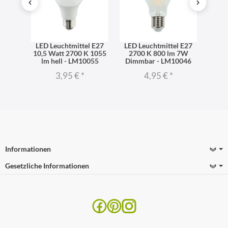
l E27
LED Leuchtmittel E27
LED Leuchtmittel E27
LED 
06 lm
10,5 Watt 2700 K 1055
2700 K 800 lm 7W
dimm
iß -
lm hell - LM10055
Dimmbar - LM10046
270
3,95 €
*
4,95 €
*
Informationen
Gesetzliche Informationen